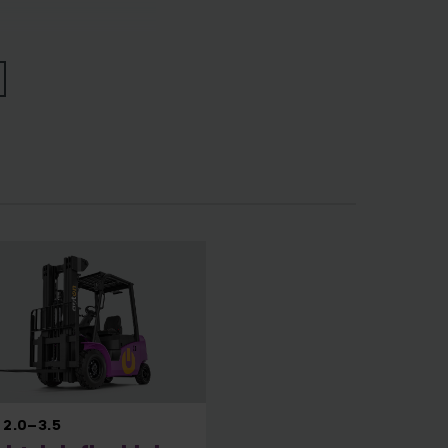
tjening. De er enkle
iklet for pålitelig
i butikk. AntOn by
 2.0–3.5