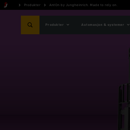
Produkter
AntOn by Jungheinrich. Made to rely on.
Produkter
Automasjon & systemer