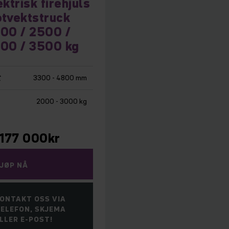
ektrisk firehjuls
tvektstruck
00 / 2500 /
00 / 3500 kg
3300 - 4800 mm
2000 - 3000 kg
177 000
kr
JØP NÅ
ONTAKT OSS VIA
ELEFON, SKJEMA
LLER E-POST!