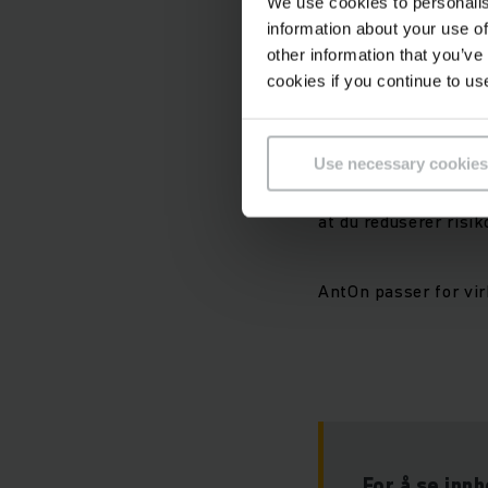
Service på di
We use cookies to personalis
information about your use of
other information that you’ve
Ønsker du å utføre 
cookies if you continue to us
instruksjonsvideoer 
nettbutikken
.
Use necessary cookies
Foretrekker du hjelp 
at du reduserer risik
AntOn passer for vir
For å se inn