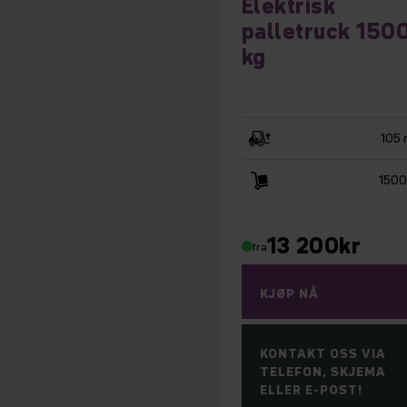
Elektrisk
palletruck 150
kg
105
1500
13 200
kr
fra
KJØP NÅ
KONTAKT OSS VIA
TELEFON, SKJEMA
ELLER E-POST!