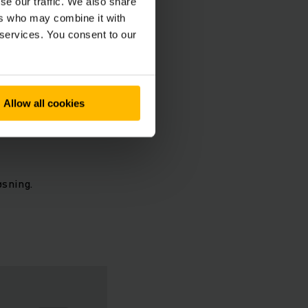
se our traffic. We also share
ers who may combine it with
 services. You consent to our
t-selv-sett
,
n du bestille
direkte i
Allow all cookies
og reparasjoner, slik
øsning.