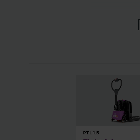
Truckene kombinerer
AntOn-truckene kom
varehåndtering og
PTL 1.5