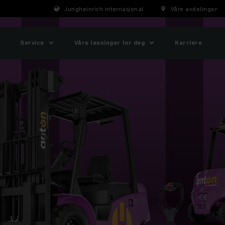
Jungheinrich internasjonal
Våre avdelinger
Service
Våre løsninger for deg
Karriere