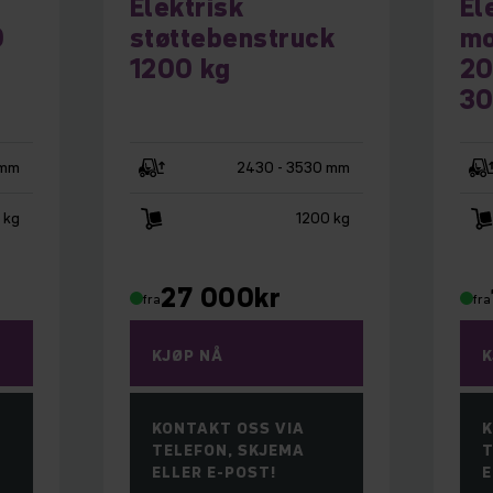
Elektrisk
El
0
støttebenstruck
mo
1200 kg
20
30
 mm
2430 - 3530 mm
 kg
1200 kg
27 000
kr
fra
fra
KJØP NÅ
K
KONTAKT OSS VIA
K
TELEFON, SKJEMA
T
ELLER E-POST!
E