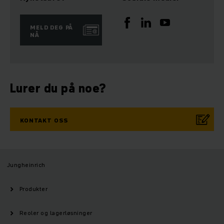
MELD DEG PÅ
NÅ
Lurer du på noe?
KONTAKT OSS
Jungheinrich
Produkter
Reoler og lagerløsninger