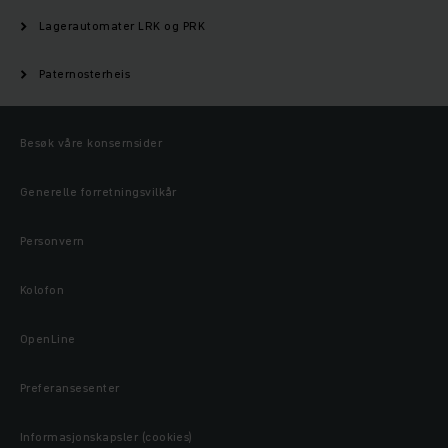
Lagerautomater LRK og PRK
Paternosterheis
Besøk våre konsernsider
Generelle forretningsvilkår
Personvern
Kolofon
OpenLine
Preferansesenter
Informasjonskapsler (cookies)