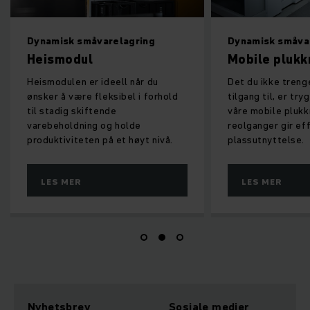
Dynamisk småvarelagring
Dynamisk småva
Heismodul
Mobile plukk
Heismodulen er ideell når du
Det du ikke treng
ønsker å være fleksibel i forhold
tilgang til, er try
til stadig skiftende
våre mobile plukk
varebeholdning og holde
reolganger gir ef
produktiviteten på et høyt nivå.
plassutnyttelse.
LES MER
LES MER
Nyhetsbrev
Sosiale medier