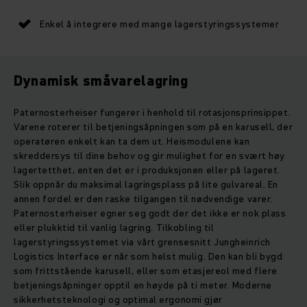
Enkel å integrere med mange lagerstyringssystemer
Dynamisk småvarelagring
Paternosterheiser fungerer i henhold til rotasjonsprinsippet.
Varene roterer til betjeningsåpningen som på en karusell, der
operatøren enkelt kan ta dem ut. Heismodulene kan
skreddersys til dine behov og gir mulighet for en svært høy
lagertetthet, enten det er i produksjonen eller på lageret.
Slik oppnår du maksimal lagringsplass på lite gulvareal. En
annen fordel er den raske tilgangen til nødvendige varer.
Paternosterheiser egner seg godt der det ikke er nok plass
eller plukktid til vanlig lagring. Tilkobling til
lagerstyringssystemet via vårt grensesnitt Jungheinrich
Logistics Interface er når som helst mulig. Den kan bli bygd
som frittstående karusell, eller som etasjereol med flere
betjeningsåpninger opptil en høyde på ti meter. Moderne
sikkerhetsteknologi og optimal ergonomi gjør