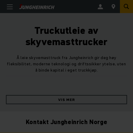
Truckutleie av
skyvemasttrucker
Å leie skyvemasttruck fra Jungheinrich gir deg høy
fleksibilitet, moderne teknologi og driftssikker ytelse, uten
å binde kapital i eget truckkjøp.
Leie er særlig aktuelt når behovet varierer, ved
sesongtopper eller når lagerdriften krever rask tilgang på
riktig trucktype.
VIS MER
Kontakt Jungheinrich Norge