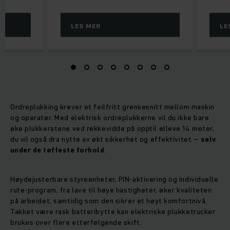
LES MER
LE
Ordreplukking krever et feilfritt grensesnitt mellom maskin
og operatør. Med elektrisk ordreplukkerne vil du ikke bare
øke plukkeratene ved rekkevidde på opptil elleve 14 meter,
du vil også dra nytte av økt sikkerhet og effektivitet –
selv
under de tøffeste forhold
.
Høydejusterbare styreenheter, PIN-aktivering og individuelle
rute-program, fra lave til høye hastigheter, øker kvaliteten
på arbeidet, samtidig som den sikrer et høyt komfortnivå.
Takket være rask batteribytte kan elektriske plukketrucker
brukes over flere etterfølgende skift.