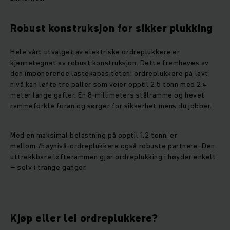
Robust konstruksjon for sikker plukking
Hele vårt utvalget av elektriske ordreplukkere er
kjennetegnet av robust konstruksjon. Dette fremheves av
den imponerende lastekapasiteten: ordreplukkere på lavt
nivå kan løfte tre paller som veier opptil 2,5 tonn med 2,4
meter lange gafler. En 8-millimeters stålramme og hevet
rammeforkle foran og sørger for sikkerhet mens du jobber.
Med en maksimal belastning på opptil 1,2 tonn, er
mellom-/høynivå-ordreplukkere også robuste partnere: Den
uttrekkbare løfterammen gjør ordreplukking i høyder enkelt
– selv i trange ganger.
Kjøp eller lei ordreplukkere?