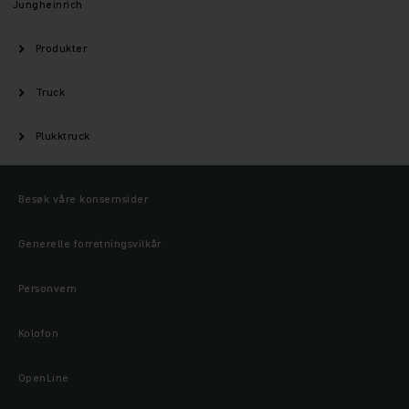
Jungheinrich
Produkter
Truck
Plukktruck
Besøk våre konsernsider
Generelle forretningsvilkår
Personvern
Kolofon
OpenLine