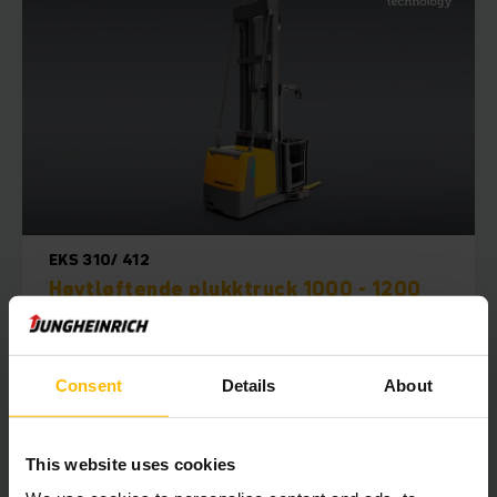
EKS 310/ 412
Høytløftende plukktruck 1000 - 1200
kg
7000 - 9000 mm
Consent
Details
About
1200 kg
This website uses cookies