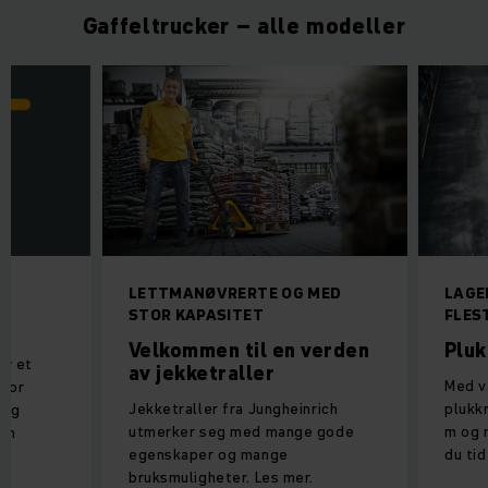
Gaffeltrucker – alle modeller
LETTMANØVRERTE OG MED
LAGE
STOR KAPASITET
FLES
Velkommen til en verden
Pluk
by et
av jekketraller
Med v
 for
Jekketraller fra Jungheinrich
plukkr
 og
utmerker seg med mange gode
m og 
som
egenskaper og mange
du tid
t.
bruksmuligheter. Les mer.