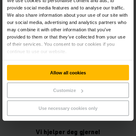
We use cookies to personalise content and ads, to
LES MER
provide social media features and to analyse our traffic.
We also share information about your use of our site with
OPPRETT FORESPØRSEL
our social media, advertising and analytics partners who
may combine it with other information that you’ve
provided to them or that they’ve collected from your use
VIS MER
of their services. You consent to our cookies if you
continue to use our website.
Allow all cookies
LES MER OM HØYTLØFTENDE
PLUKKTRUCK
Customize
Use necessary cookies only
Vi hjelper deg gjerne!