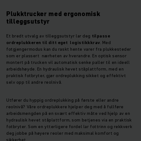
Plukktrucker med ergonomisk
tilleggsutstyr
Et bredt utvalg av tilleggsutstyr lar deg
tilpasse
ordreplukkeren til ditt eget logistikkkrav
. Med
fotgjengermodus kan du raskt hente varer fra plukkesteder
som er plassert nærheten av hverandre. En optisk sensor
montert på trucken vil automatisk senke paller til en ideell
arbeidshøyde. En hydraulisk hevet ståplattform, med en
praktisk fotbryter, gjør ordreplukking sikket og effektivt
selv opp til andre reolnivå.
Utfører du hyppig ordreplukking på første eller andre
reolnivå? Våre ordreplukkere hjelper deg med å fullføre
arbeidsmengden på en svært effektiv måte ved hjelp av en
hydraulisk hevet ståplattform, som betjenes via en praktisk
fotbryter. Som en ytterligere fordel lar fottrinn og rekkverk
deg jobbe på høyere reoler med maksimal komfort og
sikkerhet.