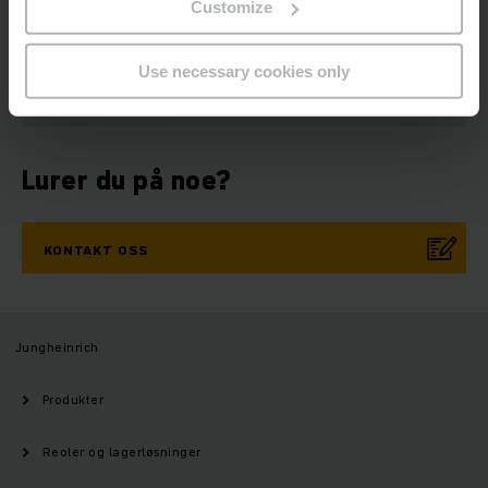
Customize
MELD DEG PÅ
NÅ
Use necessary cookies only
Lurer du på noe?
KONTAKT OSS
Jungheinrich
Produkter
Reoler og lagerløsninger