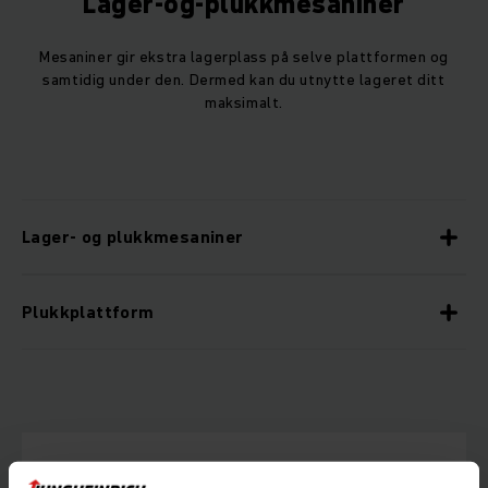
Lager-og-plukkmesaniner
Mesaniner gir ekstra lagerplass på selve plattformen og
samtidig under den. Dermed kan du utnytte lageret ditt
maksimalt.
Lager- og plukkmesaniner
Plukkplattform