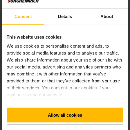
Consent
Details
About
This website uses cookies
We use cookies to personalise content and ads, to
provide social media features and to analyse our traffic.
TA KONTAKT
E-post: systemer@jungheinrich.no
We also share information about your use of our site with
our social media, advertising and analytics partners who
eller direkte med en av våre ansatte.
may combine it with other information that you’ve
provided to them or that they’ve collected from your use
LES MER
of their services. You consent to our cookies if you
continue to use our website.
Allow all cookies
Nyhetsbrev
Sosiale medier