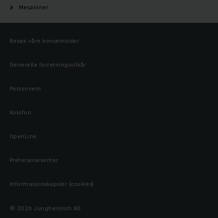
Mesaniner
Besøk våre konsernsider
Generelle forretningsvilkår
Personvern
Kolofon
OpenLine
Preferansesenter
Informasjonskapsler (cookies)
© 2026 Jungheinrich AG