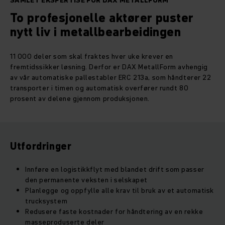
SAMLET EKSPERTISE FOR DAX METALLFORM
To profesjonelle aktører puster
nytt liv i metallbearbeidingen
11 000 deler som skal fraktes hver uke krever en
fremtidssikker løsning. Derfor er DAX MetallForm avhengig
av vår automatiske pallestabler ERC 213a, som håndterer 22
transporter i timen og automatisk overfører rundt 80
prosent av delene gjennom produksjonen.
Utfordringer
Innføre en logistikkflyt med blandet drift som passer
den permanente veksten i selskapet
Planlegge og oppfylle alle krav til bruk av et automatisk
trucksystem
Redusere faste kostnader for håndtering av en rekke
masseproduserte deler