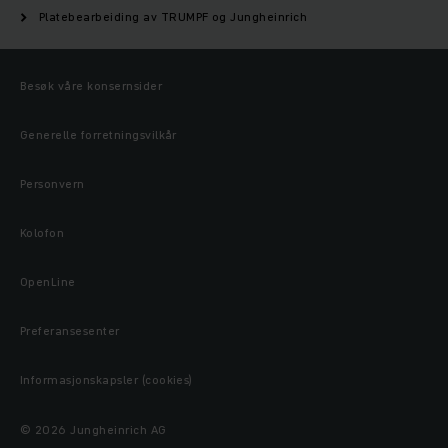
Platebearbeiding av TRUMPF og Jungheinrich
Besøk våre konsernsider
Generelle forretningsvilkår
Personvern
Kolofon
OpenLine
Preferansesenter
Informasjonskapsler (cookies)
© 2026 Jungheinrich AG