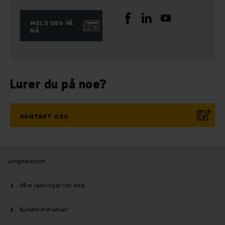
MELD DEG PÅ
NÅ
Lurer du på noe?
KONTAKT OSS
Jungheinrich
Våre løsninger for deg
Kundereferanser