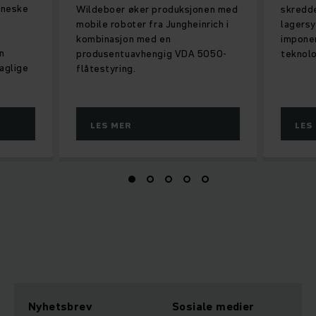
nneske
Wildeboer øker produksjonen med
skredd
mobile roboter fra Jungheinrich i
lagersy
kombinasjon med en
impone
n
produsentuavhengig VDA 5050-
teknolo
aglige
flåtestyring.
LES MER
LES
Nyhetsbrev
Sosiale medier