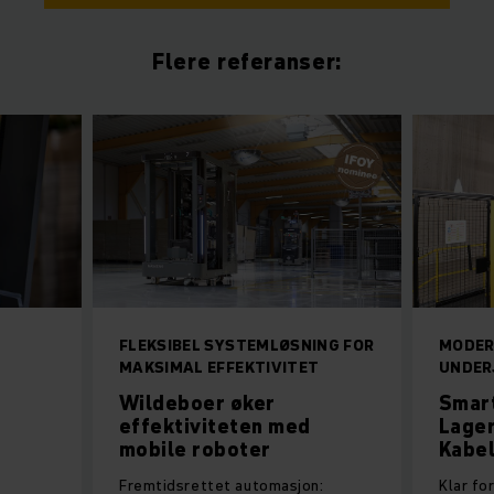
Flere referanser:
FLEKSIBEL SYSTEMLØSNING FOR
MODER
MAKSIMAL EFFEKTIVITET
UNDER
Wildeboer øker
Smart
effektiviteten med
Lager
mobile roboter
Kabe
Fremtidsrettet automasjon:
Klar fo