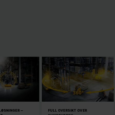
YSKAPENDE LØSNINGER –
FULL OVERSIKT OVER