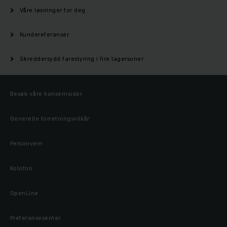
Våre løsninger for deg
Kundereferanser
Skreddersydd farestyring i fire lagersoner
Besøk våre konsernsider
Generelle forretningsvilkår
Personvern
Kolofon
OpenLine
Preferansesenter