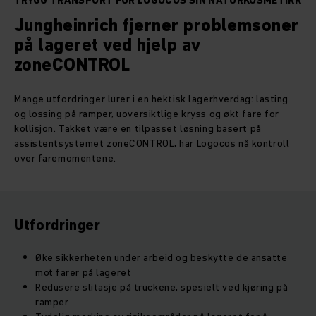
TRYGG TRANSPORT FOR LOGOCOS SIN NATURKOSMETIKK
Jungheinrich fjerner problemsoner
på lageret ved hjelp av
zoneCONTROL
Mange utfordringer lurer i en hektisk lagerhverdag: lasting
og lossing på ramper, uoversiktlige kryss og økt fare for
kollisjon. Takket være en tilpasset løsning basert på
assistentsystemet zoneCONTROL, har Logocos nå kontroll
over faremomentene.
Utfordringer
Øke sikkerheten under arbeid og beskytte de ansatte
mot farer på lageret
Redusere slitasje på truckene, spesielt ved kjøring på
ramper