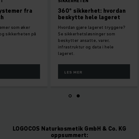
FEKTIV DRIFT
SIKKERHETEN
ssistentsystemer fra
360° sikkerhet: hv
ungheinrich
beskytte hele lage
kkerhetssystemer som øker
Hvordan gjøre lageret try
fektiviteten og sikkerheten på
Se sikkerhetsløsninger s
geret.
beskytter ansatte, varer,
infrastruktur og data i hel
lageret.
LES MER
LES MER
LOGOCOS Naturkosmetik GmbH & Co. KG
oppsummert: