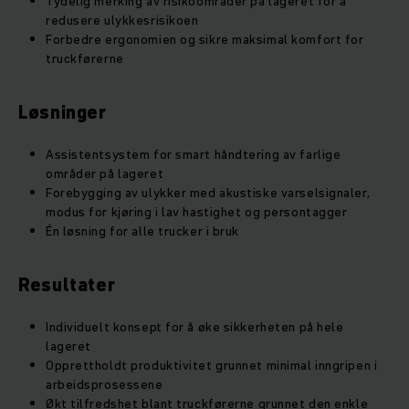
Tydelig merking av risikoområder på lageret for å
redusere ulykkesrisikoen
Forbedre ergonomien og sikre maksimal komfort for
truckførerne
Løsninger
Assistentsystem for smart håndtering av farlige
områder på lageret
Forebygging av ulykker med akustiske varselsignaler,
modus for kjøring i lav hastighet og persontagger
Én løsning for alle trucker i bruk
Resultater
Individuelt konsept for å øke sikkerheten på hele
lageret
Opprettholdt produktivitet grunnet minimal inngripen i
arbeidsprosessene
Økt tilfredshet blant truckførerne grunnet den enkle