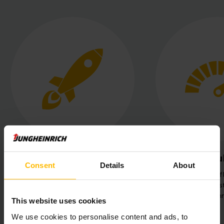
eknologi
Økt produktivitet
Consent
Details
About
 og ulike
Bedre arbeidsflyt gjennom
Ti
r for trygg
effektiv farestyring i fire
lagerområder.
k
This website uses cookies
We use cookies to personalise content and ads, to