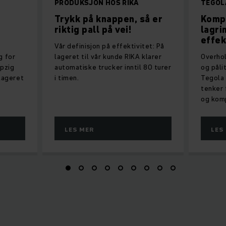
PRODUKSJON HOS RIKA
TEGOL
Trykk på knappen, så er
Komp
riktig pall på vei!
lagri
effek
Vår definisjon på effektivitet: På
g for
lageret til vår kunde RIKA klarer
Overhol
ipzig
automatiske trucker inntil 80 turer
og påli
 lageret
i timen.
Tegola 
tenker 
og komp
LES MER
LES