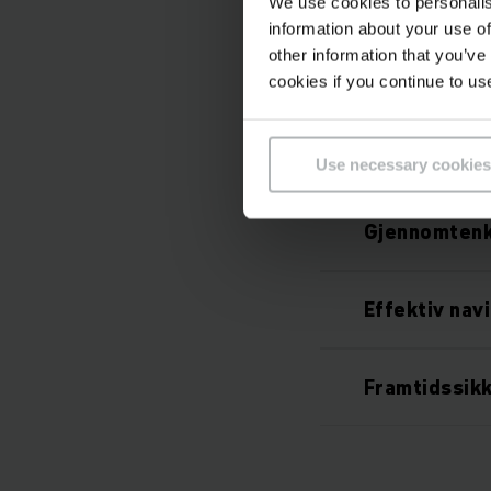
We use cookies to personalis
information about your use of
other information that you’ve
Autonom unn
cookies if you continue to us
Alltid tilgje
Use necessary cookies
Gjennomtenk
Effektiv nav
Framtidssik