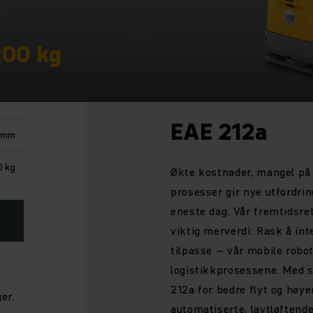
200 kg
EAE 212a
 mm
0 kg
Økte kostnader, mangel på 
prosesser gir nye utfordri
eneste dag. Vår fremtidsre
viktig merverdi: Rask å inte
tilpasse – vår mobile robo
logistikkprosessene. Med 
212a for bedre flyt og høyer
er.
automatiserte, lavtløftende