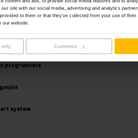
e content and ads, to provide social media features and to analy
 our site with our social media, advertising and analytics partn
 provided to them or that they’ve collected from your use of their
gåelse av hindringer
e our website.
ngelig
 only
Customize
t programvare
igasjon
kert system