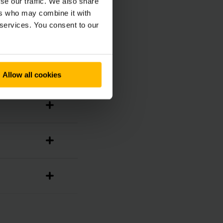
se our traffic. We also share
ers who may combine it with
 services. You consent to our
Allow all cookies