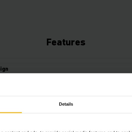
Features
ign
lasthåndtering
Details
rgrensesnitt
ppsett av layout