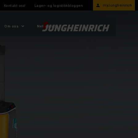
myJungheinrich
Kontakt oss!
Lager- og logistikkbloggen
Om oss
Nettbutikk