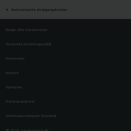
Automatiserte smalgangstrucker
Besøk våre konsernsider
Generelle forretningsvilkår
Personvern
Kolofon
OpenLine
Preferansesenter
Informasjonskapsler (cookies)
© 2026 Jungheinrich AG