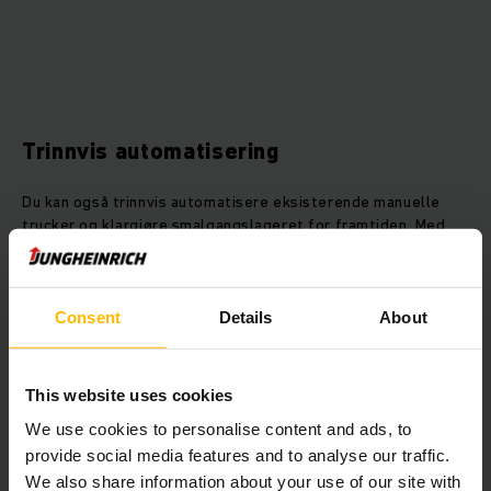
Trinnvis automatisering
Du kan også trinnvis automatisere eksisterende manuelle
trucker og klargjøre smalgangslageret for framtiden. Med
halvautomatisering oppnår du 25 prosent økning i vareflyten
i kombinasjon med vår prisbelønte warehouseNAVIGATION.
Du avlaster føreren og sørger for nøyaktig navigering til og
posisjonering på lagerplassen.
Consent
Details
About
I helautomatisk modus beveger den automatiserte
smalgangstrucken seg selvstendig i lagergangene og
utfører transport- og lageroppgavene den er satt til på en
This website uses cookies
nøyaktig og pålitelig måte.
We use cookies to personalise content and ads, to
provide social media features and to analyse our traffic.
We also share information about your use of our site with