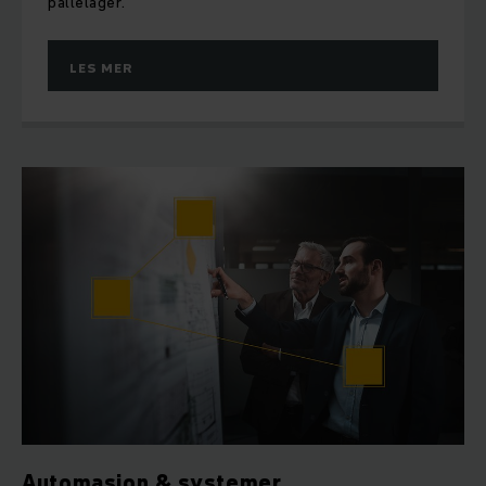
pallelager.
LES MER
Automasjon & systemer