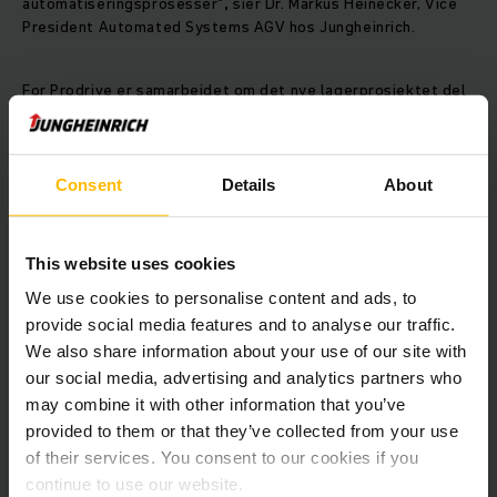
automatiseringsprosesser"
,
sier Dr. Markus Heinecker, Vice
President Automated Systems AGV hos Jungheinrich.
For Prodrive er samarbeidet om det nye lagerprosjektet del
av et langvarig kundeforhold. Jungheinrich har støttet det
nederlandske selskapet med sin ekspertise
innen internlogistikk i mange år. Et viktig kriterium for Mark
Menting, Global Process Owner Logistics hos Prodrive
Consent
Details
About
Technologies, er allsidigheten til systemløsningen. "I dag er
fleksibilitet i forsyningskjeden et avgjørende kriterium for
økonomisk suksess. For oss betyr dette at vi må plukke
This website uses cookies
varer raskere og mer effektivt og unngå feilplukking.
We use cookies to personalise content and ads, to
Jungheinrich sitt automatiseringskonsept med en blanding av
innovativ robotteknologi og klassiske AGV-er oppfyller alle
provide social media features and to analyse our traffic.
disse kravene. Det muliggjør også ytterligere optimalisering
We also share information about your use of our site with
på et senere tidspunkt", sier Menting.
our social media, advertising and analytics partners who
may combine it with other information that you’ve
provided to them or that they’ve collected from your use
of their services. You consent to our cookies if you
continue to use our website.