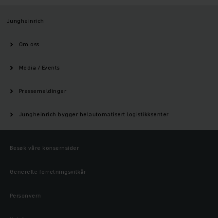
Jungheinrich
Om oss
Media / Events
Pressemeldinger
Jungheinrich bygger helautomatisert logistikksenter
Besøk våre konsernsider
Generelle forretningsvilkår
Personvern