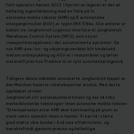
fullt operativt høsten 2022. I hjertet av lageret er det en
helhetlig logistikkløsning med en flåte på 14
autonome mobile roboter (AMR) og 8 automatiske
smalgangstrucker (AGV) av typen EKX 516ka. Alle enheter er
koblet via Jungheinrich Logistics Interface til Jungheinrich
Warehouse Control System (WCS), som styrer
transportbevegelsene i det automatiserte systemet. De
nye AMR-ene i inn- og utkjøringsområdet blir bindeledd
mellom ordreplukking og AGV-er i reolområdet og løfter
materialflyten hos Prodrive til et nytt automatiseringsnivå.
Tidligere denne måneden annonserte Jungheinrich kjøpet av
den München-baserte roboteksperten arculus. Med dette
oppkjøpet utvider
Jungheinrich sitt automasjonssortiment og kan nå tilby
markedsledende teknologier innen autonome mobile roboter.
"Etterspørselen etter AMR øker kontinuerlig på grunn av
sterk vekst, spesielt innen e-handel. Vi kan nå i større
grad støtte våre kunder i å nå sine effektivitets- og
bærekraftmål gjennom presise og helhetlige