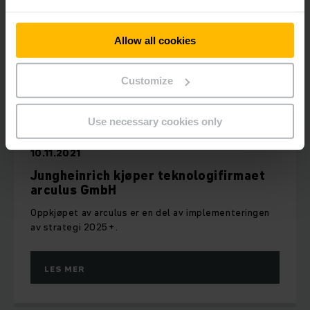
Allow all cookies
Customize
Use necessary cookies only
10.11.2021
Jungheinrich kjøper teknologifirmaet
arculus GmbH
Oppkjøpet av arculus er en del av implementeringen
av strategi 2025+.
LES MER