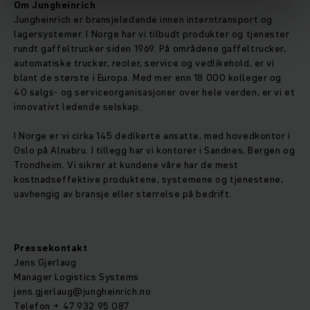
Om Jungheinrich
Jungheinrich er bransjeledende innen interntransport og
lagersystemer. I Norge har vi tilbudt produkter og tjenester
rundt gaffeltrucker siden 1969. På områdene gaffeltrucker,
automatiske trucker, reoler, service og vedlikehold, er vi
blant de største i Europa. Med mer enn 18 000 kolleger og
40 salgs- og serviceorganisasjoner over hele verden, er vi et
innovativt ledende selskap.
I Norge er vi cirka 145 dedikerte ansatte, med hovedkontor i
Oslo på Alnabru. I tillegg har vi kontorer i Sandnes, Bergen og
Trondheim. Vi sikrer at kundene våre har de mest
kostnadseffektive produktene, systemene og tjenestene,
uavhengig av bransje eller størrelse på bedrift.
Pressekontakt
Jens Gjerlaug
Manager Logistics Systems
jens.gjerlaug@jungheinrich.no
Telefon + 47 932 95 087