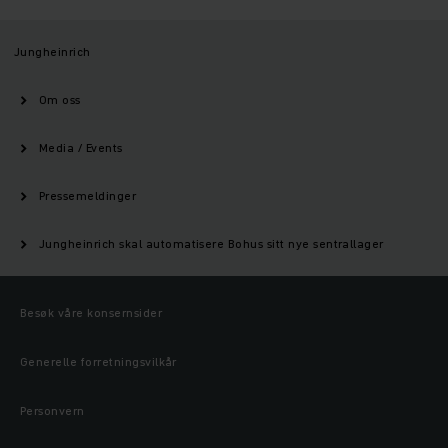
Jungheinrich
Om oss
Media / Events
Pressemeldinger
Jungheinrich skal automatisere Bohus sitt nye sentrallager
Besøk våre konsernsider
Generelle forretningsvilkår
Personvern