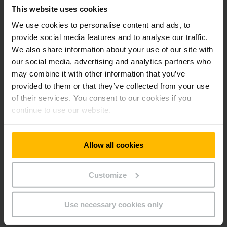
idefasen av prosjektet i 2018, og har sammen med kunden
This website uses cookies
formet endelig løsning på detaljert nivå. Vi startet med
We use cookies to personalise content and ads, to
klosser i PowerPoint og endte opp med tegninger på
millimeternivå. Veldig gøy å tenke tilbake på, og nå blir det
provide social media features and to analyse our traffic.
spennende å følge prosjektrealiseringen frem mot endelig
We also share information about your use of our site with
oppstart", sier Jens Gjerlaug, manager logistics systems i
our social media, advertising and analytics partners who
Jungheinrich.
may combine it with other information that you’ve
provided to them or that they’ve collected from your use
Om Bohus
of their services. You consent to our cookies if you
continue to use our website.
Bohus er Norges ledende møbel- og interiørkjede med 2500
millioner kroner i årlig omsetning. Kjeden består av 60
varehus over hele Norge, samt nettbutikk.
www.bohus.no
Allow all cookies
Bohus tilpasser seg de store endringene som skjer innen
Customize
handel og investerer stort for fremtiden med nytt
sentrallager, fremtidsrettede it-løsninger og nettløsninger,
samt utvikling av varehusene og medarbeidere.
Use necessary cookies only