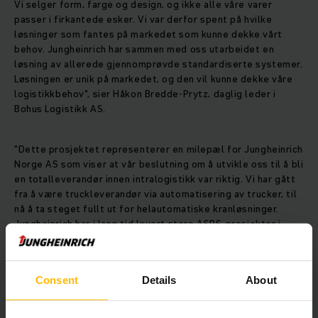
Vi selger form, farge og design, og ikke alle våre varer
passer i firkantede esker. Vi var derfor spent på hvilke
løsninger som fantes på markedet som kunne dekke vårt
behov. Jungheinrich har sammen med oss utarbeidet en
løsning av allerede gjennomprøvde standardiserte systemer.
Løsningen er unik på markedet, og den vil kunne dekke våre
logistikkbehov", sier Håkon Bredde-Prytz, daglig leder i
Bohus Logistikk AS.
"Dette prosjektet representerer en milepæl for Jungheinrich
Norge AS som viser at vår beslutning om å utvikle oss til å bli
en totalleverandør innen intralogistikk var riktig. Vi har gått
fra å være truckleverandør via automatisering av trucker, til
nå å ta steget fullt ut for helautomatiske kranløsninger.
Jungheinrich har i lang tid levert store ASRS-prosjekter i
Europa. ASRS-prosjektet som vi nå har utviklet sammen med
og for Bohus, blir Jungheinrich sitt første i Skandinavia", sier
Arild Drageset, administrerende direktør i Jungheinrich.
Consent
Details
About
"Vi har fått lov til å jobbe sammen med Bohus helt fra