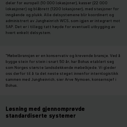
deler for europall (10 000 lokasjoner), kasser (22 000
lokasjoner) og blåbrett (1200 lokasjoner), med stasjoner for
inngående og plukk. Alle delsystemene blir koordinert og
administrert av Jungheinrich WCS, som igjen er integrert mot
SAP. Det er i tillegg tatt høyde for eventuell utbygging av
hvert enkelt delsystem.
"Møbelbransjen er en konservativ og krevende bransje. Ved å
bygge stein for stein i snart 50 år, har Bohus etablert seg
som Norges største landsdekkende møbelkjede. Vi gleder
oss derfor til å ta det neste steget innenfor internlogistikk
sammen med Jungheinrich, sier Arve Nymoen, konsernsjef i
Bohus.
Løsning med gjennomprøvde
standardiserte systemer