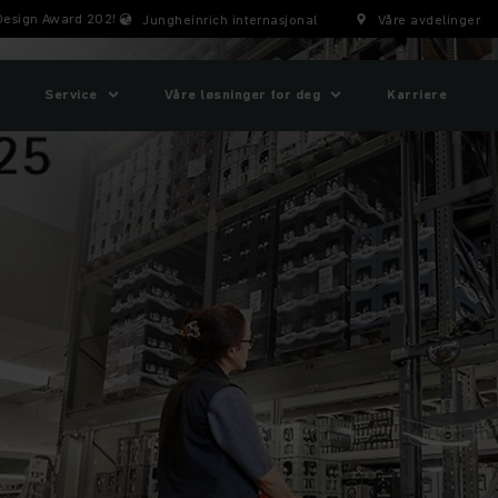
t Design Award 2025
Jungheinrich internasjonal
Våre avdelinger
Service
Våre løsninger for deg
Karriere