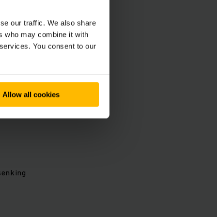
se our traffic. We also share
de måte.
ers who may combine it with
dde og krypemodus.
 services. You consent to our
Allow all cookies
senking