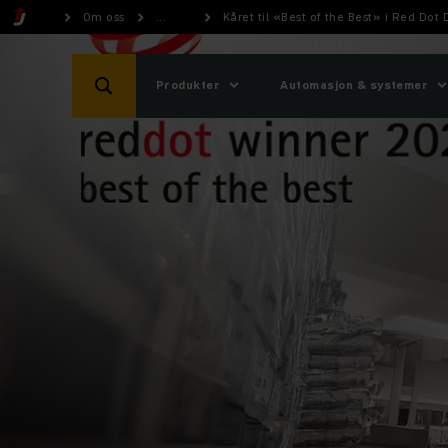
Om oss
...
Kåret til «Best of the Best» i Red Do
Produkter
Automasjon & systemer