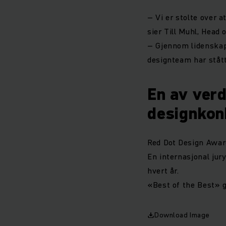
– Vi er stolte over 
sier Till Muhl, Head 
– Gjennom lidenskap 
designteam har stått
En av ver
designkon
Red Dot Design Awar
En internasjonal jur
hvert år.
«Best of the Best» gi
Download Image