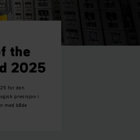
f the
rd 2025
025 for den
ogisk presisjon i
yen med både