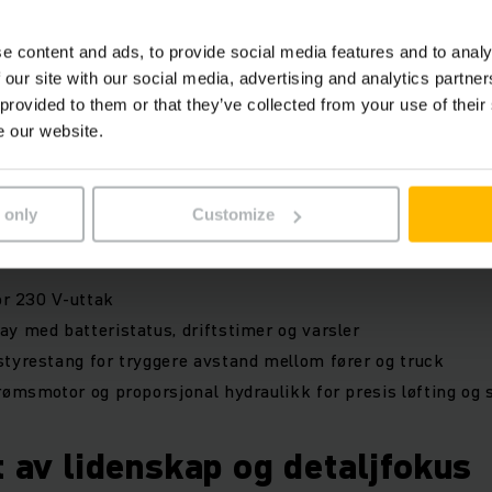
100 poeng i Red Dots vurdering.
e content and ads, to provide social media features and to analy
brukervennlighet, sikkerhet og effektivitet på en eneståen
 our site with our social media, advertising and analytics partn
rere, også på trange områder, takket være smal arbeidsbre
 provided to them or that they’ve collected from your use of their
e our website.
m øker verdien
 only
Customize
s med flere praktiske tillegg:
for 230 V-uttak
y med batteristatus, driftstimer og varsler
tyrestang for tryggere avstand mellom fører og truck
rømsmotor og proporsjonal hydraulikk for presis løfting og 
t av lidenskap og detaljfokus