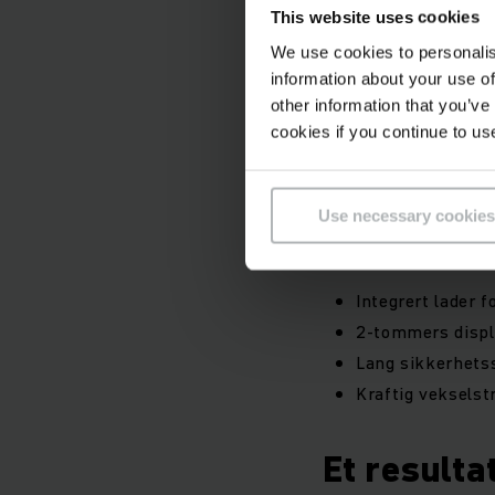
This website uses cookies
EJC 112i fikk 92 av 
We use cookies to personalis
Trucken kombinerer 
information about your use of
Den er lett å manøv
other information that you’ve
cookies if you continue to us
Utstyr so
Use necessary cookies
Trucken kan tilpasse
Integrert lader 
2-tommers displa
Lang sikkerhetss
Kraftig vekselst
Et resulta