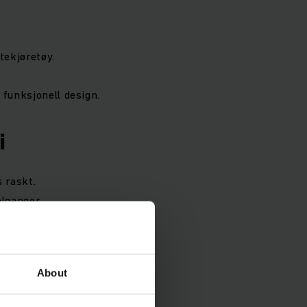
tekjøretøy.
 funksjonell design.
i
s raskt.
olganger.
 en ny standard
About