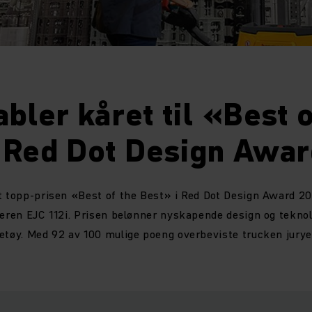
abler kåret til «Best o
i Red Dot Design Awa
t topp-prisen «Best of the Best» i Red Dot Design Award 2
leren EJC 112i. Prisen belønner nyskapende design og teknol
retøy. Med 92 av 100 mulige poeng overbeviste trucken jur