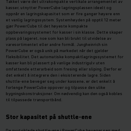
Takket være det ultrakompakte vertikale arrangementet av
kasser, utnytter PowerCube lagringsplassen ideelt og
oppnår en lagringskapasitet som er fire ganger høyere enn
et vanlig lagringssystem. Systemhøyden på opptil 12 meter
gjør PowerCube til det høyeste kompakte
oppbevaringssystemet for kasser i sin klasse. Dette skaper
plass på lageret, noe som kan bli brukt til utvidelse av
varesortimentet eller andre formål. Jungheinrich sin
PowerCube er også unik på markedet når det gjelder
fleksibilitet. Det automatiske kompaktlagringssystemet for
kasser kan bli plassert på vanlige industrigulv uten
omfattende etterarbeid som fresing eller sliping. Derfor er
det enkelt å integrere den i eksisterende lagre. Siden
shuttle-ene beveger seg under kassene, er det enkelt å
forlenge PowerCube oppover og tilpasse den ulike
bygningskonstruksjoner. Om nødvendig kan den også kobles
til tilpassede transportbånd.
Stor kapasitet på shuttle-ene
De nyutviklede shuttle-ene i PowerCube beveger seg med