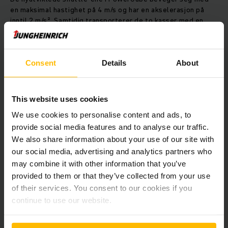
en maksimal hastighet på 4 m/s og har en akselerasjon på
inntil 2 m/s². Samtidig transporterer de to kasser med en
last på 50 kg hver innenfor PowerCube-reolen. Siden det er
mulig å variere antall shuttle-er, kan man justere kapasiteten
til PowerCube for å møte økt etterspørsel, eller for å utvide
Consent
Details
About
produktsortimentet. Takket være kraftige litiumionbatterier,
som blir ladet midlertidig på arbeidsstasjonene under drift,
er shuttle-ene klare til bruk 24 timer i døgnet, uten pauser.
Dette gir et meget stabilt system og enorm kapasitet på
This website uses cookies
PowerCube. Litiumionbatteriene til shuttle-ene imponerer
We use cookies to personalise content and ads, to
også med lav varmeutvikling og derfor lav påvirkning på
omgivelsestemperaturen inne i kompaktlageret til kassene.
provide social media features and to analyse our traffic.
Et annet stort pluss: Siden shuttle-ene kan fjernes fra
We also share information about your use of our site with
PowerCube på bakkenivå for vedlikeholdsarbeid, er det ikke
our social media, advertising and analytics partners who
behov for noen vedlikeholdsplattform, i motsetning til hos
may combine it with other information that you’ve
konkurrerende systemer.
provided to them or that they’ve collected from your use
of their services. You consent to our cookies if you
Smart IT-integrasjon gir maksimal effekt
continue to use our website.
I PowerCube kombinerer Jungheinrich effektive prosesser