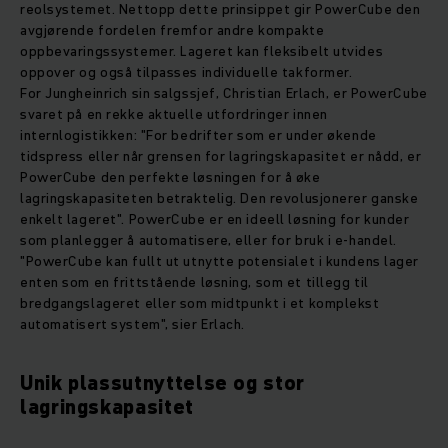
reolsystemet. Nettopp dette prinsippet gir PowerCube den
avgjørende fordelen fremfor andre kompakte
oppbevaringssystemer. Lageret kan fleksibelt utvides
oppover og også tilpasses individuelle takformer.
For Jungheinrich sin salgssjef, Christian Erlach, er PowerCube
svaret på en rekke aktuelle utfordringer innen
internlogistikken: "For bedrifter som er under økende
tidspress eller når grensen for lagringskapasitet er nådd, er
PowerCube den perfekte løsningen for å øke
lagringskapasiteten betraktelig. Den revolusjonerer ganske
enkelt lageret". PowerCube er en ideell løsning for kunder
som planlegger å automatisere, eller for bruk i e-handel.
"PowerCube kan fullt ut utnytte potensialet i kundens lager
enten som en frittstående løsning, som et tillegg til
bredgangslageret eller som midtpunkt i et komplekst
automatisert system", sier Erlach.
Unik plassutnyttelse og stor
lagringskapasitet