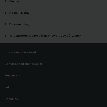
Om oss
Media / Events
Pressemeldinger
Verdenspremiere for vår nye PowerCube på LogiMAT
Besøk våre konsernsider
Generelle forretningsvilkår
Personvern
Kolofon
OpenLine