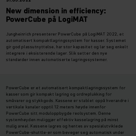
31.05.2022
New dimension in efficiency:
PowerCube på LogiMAT
Jungheinrich presenterer PowerCube på LogiMAT 2022, et
automatisert kompaktlagringssystem for kasser. Systemet
gir god plassutnyttelse, har stor kapasitet og lar seg enkelt
integrere i eksisterende lager. Slik setter den nye
standarder innen automatiserte lagringssystemer.
PowerCube er et automatisert kompaktlagringssystem for
kasser som gir kompakt lagring og ordreplukking for
småvarer og stykkgods. Kassene er stablet oppå hverandre i
vertikale kanaler opptil 12 meters høyde innenfor
PowerCube sitt moduloppbygde reolsystem. Denne
systemhøyden muliggjør effektiv kasselagring på minst
mulig areal. Kassene lagres og hentes av spesialutviklede
PowerCube-shuttle-er som beveger seg automatisk under