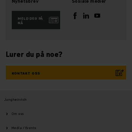
Nyhetsbrev
Sosiale medier
MELD DEG PÅ
NÅ
Lurer du på noe?
KONTAKT OSS
Jungheinrich
Om oss
Media / Events