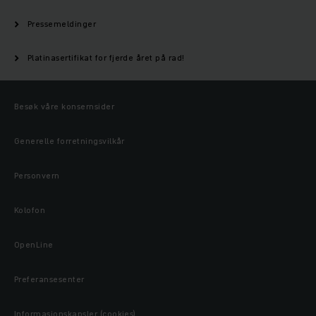
Pressemeldinger
Platinasertifikat for fjerde året på rad!
Besøk våre konsernsider
Generelle forretningsvilkår
Personvern
Kolofon
OpenLine
Preferansesenter
Informasjonskapsler (cookies)