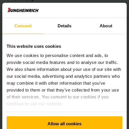
satt fokus på utslipp fra sine kjøretøy.
Disse tiltakene gjør det enklere for kunder og
Consent
Details
About
samarbeidspartnere å forstå miljøpåvirkningen.
This website uses cookies
Fremmer ansvarlig utvinning av litium
We use cookies to personalise content and ads, to
provide social media features and to analyse our traffic.
Som første aktør i internlogistikken har Jungheinrich blitt
medlem av "Initiative for Responsible Mining Assurance
We also share information about your use of our site with
(IRMA)". Dette globale initiativet jobber for mer miljøvennlig
our social media, advertising and analytics partners who
gruvedrift.
may combine it with other information that you’ve
provided to them or that they’ve collected from your use
of their services. You consent to our cookies if you
Gjennom sitt medlemskap i IRMA ønsker Jungheinrich å
fremme bærekraftig utvinning av litium, en nøkkelressurs i
continue to use our website.
selskapets litiumionstrategi. Medlemskapet viser
selskapets satsing på ansvarlig bruk av ressurser og
åpenhet.
Allow all cookies