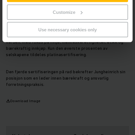
Customize
EcoVadis: Global ledelse innen
bærekraftvurdering
Use necessary cookies only
EcoVadis vurderer bærekraftarbeidet til selskaper over hele
verden, med fokus på miljø, menneskerettigheter, etikk og
bærekraftig innkjøp. Kun den øverste prosenten av
selskapene tildeles platinasertifisering.
Den fjerde sertifiseringen på rad bekrefter Jungheinrich sin
posisjon som en leder innen bærekraft og ansvarlig
forretningspraksis.
Download Image