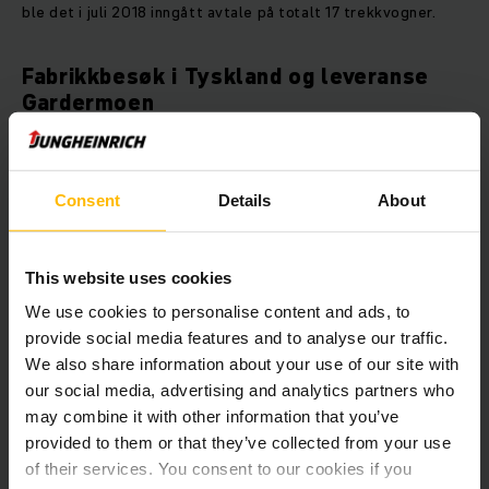
ble det i juli 2018 inngått avtale på totalt 17 trekkvogner.
Fabrikkbesøk i Tyskland og leveranse
Gardermoen
I slutten av november 2018 besøkte SAS og TCR fabrikken i
Lüneburg, Tyskland som produserer trekkvognene. På
fabrikkomvisning fikk de prøve egne trekkvogner før
Consent
Details
About
leveranse til Norge.
This website uses cookies
SAS sitt ønske og mål var å få levert trekkvognene før jule-
og nyttårstrafikken på Gardermoen i desember. Det var
We use cookies to personalise content and ads, to
derfor med stor glede Jungheinrich kunne levere første
provide social media features and to analyse our traffic.
pulje av trekkvogner til TCR den 6. desember 2018!
We also share information about your use of our site with
our social media, advertising and analytics partners who
may combine it with other information that you’ve
provided to them or that they’ve collected from your use
of their services. You consent to our cookies if you