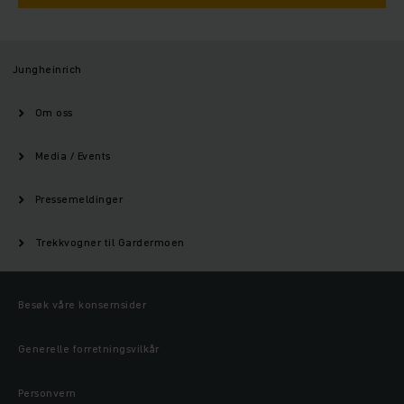
Jungheinrich
Om oss
Media / Events
Pressemeldinger
Trekkvogner til Gardermoen
Besøk våre konsernsider
Generelle forretningsvilkår
Personvern