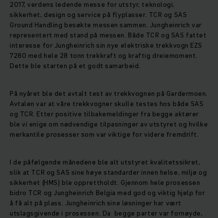
2017, verdens ledende messe for utstyr, teknologi,
sikkerhet, design og service på flyplasser. TCR og SAS
Ground Handling besøkte messen sammen. Jungheinrich var
representert med stand på messen. Både TCR og SAS fattet
interesse for Jungheinrich sin nye elektriske trekkvogn EZS
7280 med hele 28 tonn trekkraft og kraftig dreiemoment.
Dette ble starten på et godt samarbeid.
På nyåret ble det avtalt test av trekkvognen på Gardermoen.
Avtalen var at våre trekkvogner skulle testes hos både SAS
og TCR. Etter positive tilbakemeldinger fra begge aktører
ble vi enige om nødvendige tilpasninger av utstyret og hvilke
merkantile prosesser som var viktige for videre fremdrift.
I de påfølgende månedene ble alt utstyret kvalitetssikret,
slik at TCR og SAS sine høye standarder innen helse, miljø og
sikkerhet (HMS) ble opprettholdt. Gjennom hele prosessen
bidro TCR og Jungheinrich Belgia med god og viktig hjelp for
å få alt på plass. Jungheinrich sine løsninger har vært
utslagsgivende i prosessen. Da begge parter var fornøyde,