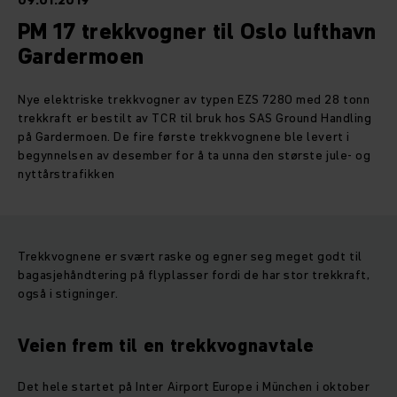
09.01.2019
PM 17 trekkvogner til Oslo lufthavn
Gardermoen
Nye elektriske trekkvogner av typen EZS 7280 med 28 tonn
trekkraft er bestilt av TCR til bruk hos SAS Ground Handling
på Gardermoen. De fire første trekkvognene ble levert i
begynnelsen av desember for å ta unna den største jule- og
nyttårstrafikken
Trekkvognene er svært raske og egner seg meget godt til
bagasjehåndtering på flyplasser fordi de har stor trekkraft,
også i stigninger.
Veien frem til en trekkvognavtale
Det hele startet på Inter Airport Europe i München i oktober