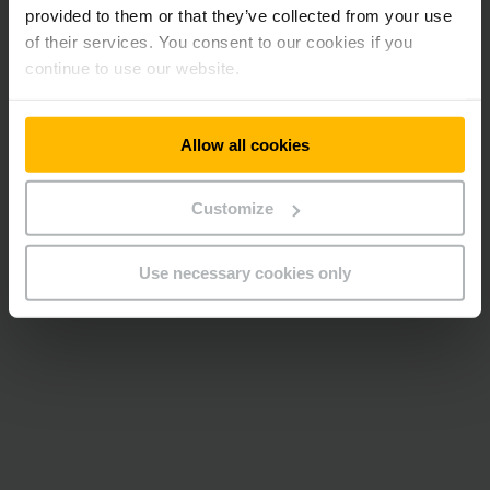
provided to them or that they’ve collected from your use
Diesel motvektstruck – serie 4s
of their services. You consent to our cookies if you
continue to use our website.
Løftekapasitet: 2500–3500 kg
Løftehøyde: 2900–7000 mm
Allow all cookies
Customize
Use necessary cookies only