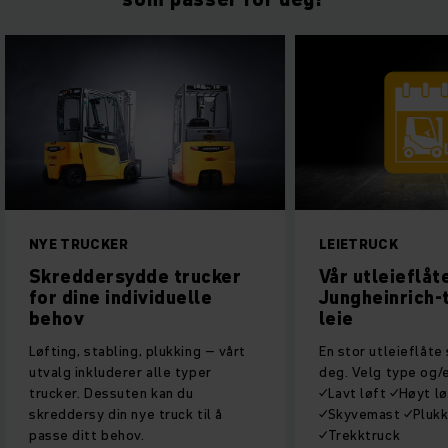
NYE TRUCKER
LEIETRUCK
Skreddersydde trucker
Vår utleieflåt
for dine individuelle
Jungheinrich-t
behov
leie
Løfting, stabling, plukking – vårt
En stor utleieflåte 
utvalg inkluderer alle typer
deg. Velg type og/e
trucker. Dessuten kan du
✓Lavt løft ✓Høyt l
skreddersy din nye truck til å
✓Skyvemast ✓Plukk
passe ditt behov.
✓Trekktruck