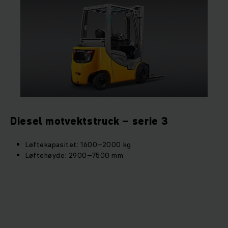
samme fordelene som ved kjøp av en ny dieseltruck.
Disse gaffeltruckene er spesielt godt egnet for utendørs
varehåndtering, og de trives like godt på støvete, ujevne og
gjørmete underlag.
En diesel motvektstruck er et prisgunstig valg, og du får en
pålitelig og sterk hjelper til alle typer utendørs oppgaver.
Diesel motvektstruck – serie 3
Løftekapasitet: 1600–2000 kg
Løftehøyde: 2900–7500 mm