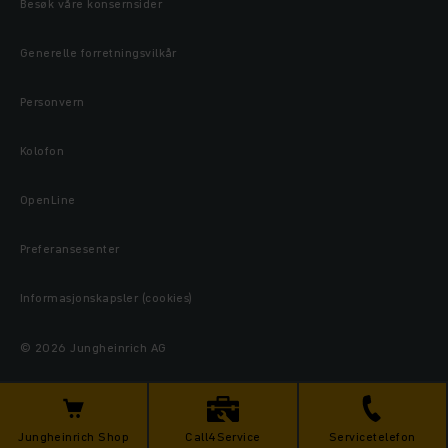
Besøk våre konsernsider
Generelle forretningsvilkår
Personvern
Kolofon
OpenLine
Preferansesenter
Informasjonskapsler (cookies)
© 2026 Jungheinrich AG
Jungheinrich Shop
Call4Service
Servicetelefon