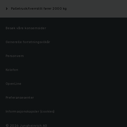
Palletruck/tverrstilt fører 2000 kg
Besøk våre konsernsider
Generelle forretningsvilkår
Personvern
Kolofon
OpenLine
Preferansesenter
Informasjonskapsler (cookies)
© 2026 Jungheinrich AG