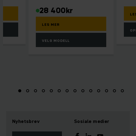
28 400
kr
LE
LES MER
EL
OP
VELG MODELL
Nyhetsbrev
Sosiale medier