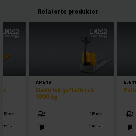
Relaterte produkter
AME 18
EJE 1
ilt
Elektrisk gaffeltruck
Pal
1800 kg
115 mm
115 mm
3300 kg
1800 kg