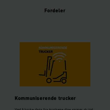
Fordeler
Kommuniserende trucker
Ved å bruke data fra truckene dine sparer du tid,