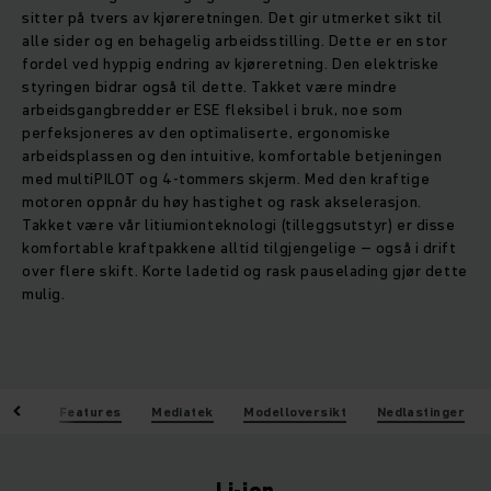
sitter på tvers av kjøreretningen. Det gir utmerket sikt til
alle sider og en behagelig arbeidsstilling. Dette er en stor
fordel ved hyppig endring av kjøreretning. Den elektriske
styringen bidrar også til dette. Takket være mindre
arbeidsgangbredder er ESE fleksibel i bruk, noe som
perfeksjoneres av den optimaliserte, ergonomiske
arbeidsplassen og den intuitive, komfortable betjeningen
med multiPILOT og 4-tommers skjerm. Med den kraftige
motoren oppnår du høy hastighet og rask akselerasjon.
Takket være vår litiumionteknologi (tilleggsutstyr) er disse
komfortable kraftpakkene alltid tilgjengelige – også i drift
over flere skift. Korte ladetid og rask pauselading gjør dette
mulig.
eler
Features
Mediatek
Modelloversikt
Nedlastinger
Li-ion