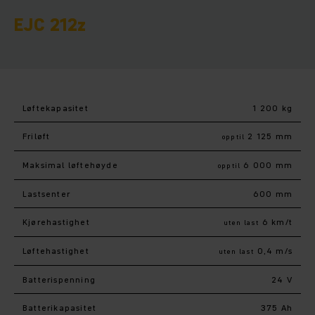
EJC 212z
Løftekapasitet
1 200 kg
Friløft
2 125 mm
opptil
Maksimal løftehøyde
6 000 mm
opptil
Lastsenter
600 mm
Kjørehastighet
6 km/t
uten last
Løftehastighet
0,4 m/s
uten last
Batterispenning
24 V
Batterikapasitet
375 Ah