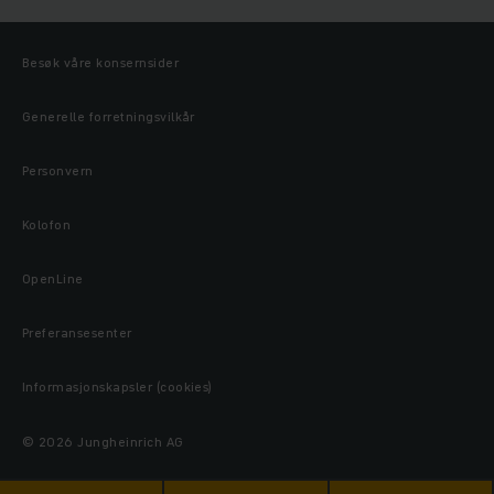
Besøk våre konsernsider
Generelle forretningsvilkår
Personvern
Kolofon
OpenLine
Preferansesenter
Informasjonskapsler (cookies)
© 2026 Jungheinrich AG