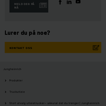
MELD DEG PÅ
NÅ
Lurer du på noe?
KONTAKT OSS
Jungheinrich
Produkter
Truckutleie
Stort utvalg utleietrucker– akkurat det du trenger | Jungheinrich