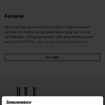
Fordeler
Våre kraftige og robuste EJC-trucker i 2-serien passer
perfekt for innsetting og uthenting av tung last i store
løftehøyder. I tillegg garanterer våre assistentsystemer
operationCONTROL, som varsler ved overskridelse av
restkapasitet, eller høydeforvalget positionCONTROL,
sikker og effektiv håndtering av lasten. Takket være det
ekstra initialløftet er ujevnheter i underlaget, terskler og
VIS MER
ramper enkle å forsere. EJC 2z kan også transportere to
paller samtidig, slik at vareflyten går raskere. På grunn av
optimal tilpasning mellom elektronikk og kraftige
vedlikeholdsvennlige motorer i trefaseteknikk, er
energiforbruket til disse robuste truckene svært lavt. Også
løftemotoren overbeviser med imponerende ytelse, men er
stillegående og gir mulighet for presis stabling.