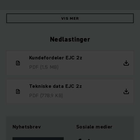
VIS MER
Nedlastinger
Kundefordeler EJC 2z
PDF
(1,5 MB)
Tekniske data EJC 2z
PDF
(778,9 KB)
Nyhetsbrev
Sosiale medier