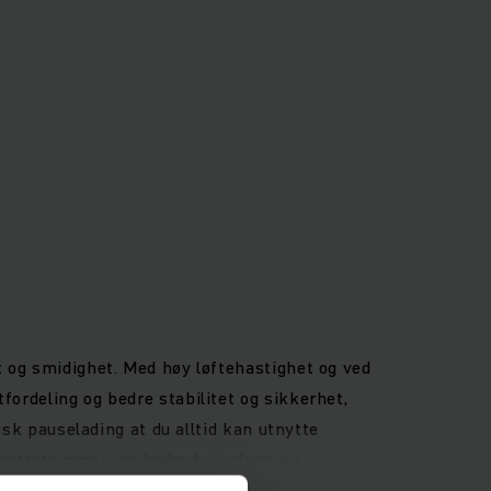
t og smidighet. Med høy løftehastighet og ved
fordeling og bedre stabilitet og sikkerhet,
ask pauselading at du alltid kan utnytte
rattstammen gir bedre beinplass, og