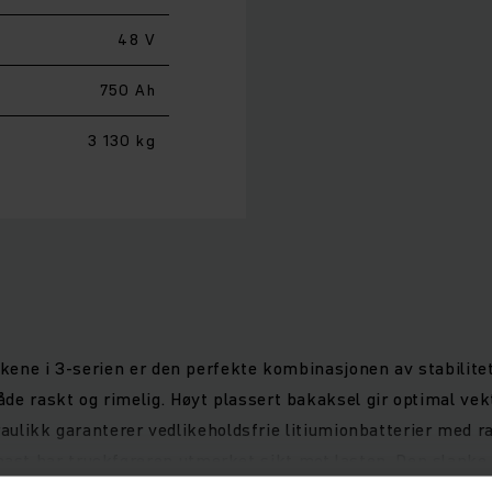
48 V
750 Ah
3 130 kg
ckene i 3-serien er den perfekte kombinasjonen av stabilite
e raskt og rimelig. Høyt plassert bakaksel gir optimal vekt
ydraulikk garanterer vedlikeholdsfrie litiumionbatterier med r
st har truckføreren utmerket sikt mot lasten. Den slanke 
lappende å arbeide.