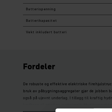
Batterispenning
Batterikapasitet
Vekt inkludert batteri
Fordeler
De robuste og effektive elektriske firehjulstru
bruk av påbygningsaggregater gjør de jobben båd
også på ujevnt underlag. I tillegg til kraftig h
kreftene til trucken maksimalt. Med kompaktma
fargeskjermen med høy oppløsning gjør det avs