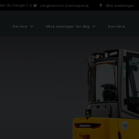
 det du trenger | Jungheinrich
Jungheinrich internasjonal
Våre avdelinger
Service
Våre løsninger for deg
Karriere