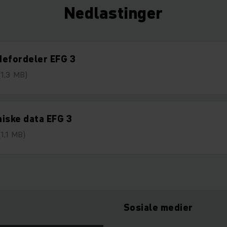
Nedlastinger
defordeler EFG 3
(1,3 MB)
iske data EFG 3
(1,1 MB)
Sosiale medier