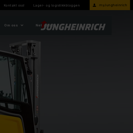
myJungheinrich
Kontakt oss!
Lager- og logistikkbloggen
Om oss
Nettbutikk