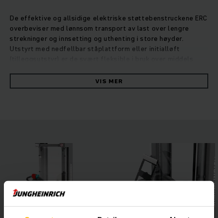
De effektive og allsidige elektriske støttebenstruckene ERC
overbeviser med lønnsom transport av last over lengre
strekninger og innsetting og uthenting i store høyder.
Utstyrt med nedfellbar ståplattform eller initialløft
(tilleggsutstyr) er de svært fleksible i bruk over middels
lange strekninger. Med større bakkeklaring er ikke lenger
ujevnheter i underlaget og ramper noe problem. Ved behov
VIS MER
kan det ekstra initialløftet gi mulighet for transport av to
paller samtidig, noe som gir økt vareflyt. Den kraftige og
spesielt presise løftemotoren løfter og senker lasten
skånsomt i løftehøyder opptil seks meter. I tillegg sørger
firehjulsprinsippet og ekstra assistentsystemer, som
varselsystemet for overlast operationCONTROL og
høydeforvalget positionCONTROL, for økt sikkerhet og
effektivitet gjennom arbeidsdagen.