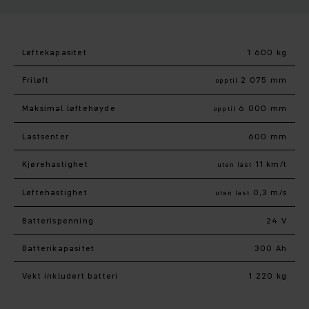
Løftekapasitet
1 600 kg
Friløft
2 075 mm
opptil
Maksimal løftehøyde
6 000 mm
opptil
Lastsenter
600 mm
Kjørehastighet
11 km/t
uten last
Løftehastighet
0,3 m/s
uten last
Batterispenning
24 V
Batterikapasitet
300 Ah
Vekt inkludert batteri
1 220 kg