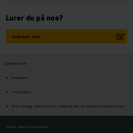
Lurer du på noe?
KONTAKT OSS
Jungheinrich
Produkter
Truckutleie
Stort utvalg utleietrucker– akkurat det du trenger | Jungheinrich
Besøk våre konsernsider