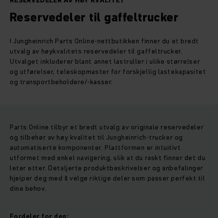
RESERVEDELER AV HØY KVALITET
Reservedeler til gaffeltrucker
I Jungheinrich Parts Online-nettbutikken finner du et bredt
utvalg av høykvalitets reservedeler til gaffeltrucker.
Utvalget inkluderer blant annet lastruller i ulike størrelser
og utførelser, teleskopmaster for forskjellig lastekapasitet
og transportbeholdere/-kasser.
Parts Online tilbyr et bredt utvalg av originale reservedeler
og tilbehør av høy kvalitet til Jungheinrich-trucker og
automatiserte komponenter. Plattformen er intuitivt
utformet med enkel navigering, slik at du raskt finner det du
leter etter. Detaljerte produktbeskrivelser og anbefalinger
hjelper deg med å velge riktige deler som passer perfekt til
dine behov.
Fordeler for deg: