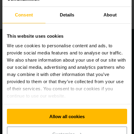
Consent
Details
About
This website uses cookies
We use cookies to personalise content and ads, to
provide social media features and to analyse our traffic.
We also share information about your use of our site with
our social media, advertising and analytics partners who
may combine it with other information that you’ve
provided to them or that they’ve collected from your use
of their services. You consent to our cookies if you
continue to use our website.
RASKT, ENKELT OG SMART
Registrer deg nå og dra nytte av korte
Allow all cookies
responstider
Customize