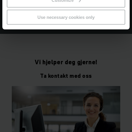
MER INFO
Use necessary cookies only
Vi hjelper deg gjerne!
Ta kontakt med oss