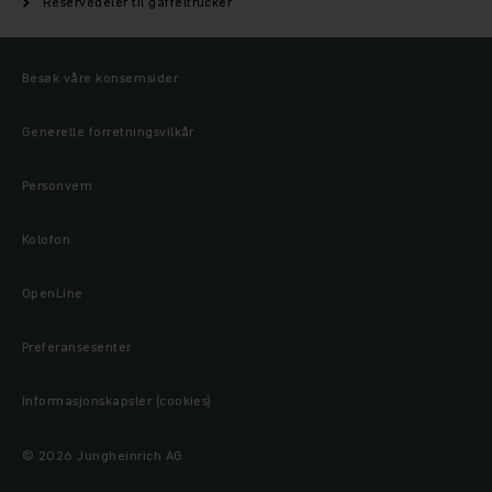
Reservedeler til gaffeltrucker
Besøk våre konsernsider
Generelle forretningsvilkår
Personvern
Kolofon
OpenLine
Preferansesenter
Informasjonskapsler (cookies)
© 2026 Jungheinrich AG