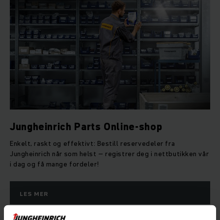
Jungheinrich Parts Online-shop
Enkelt, raskt og effektivt: Bestill reservedeler fra
Jungheinrich når som helst – registrer deg i nettbutikken vår
i dag og få mange fordeler!
LES MER