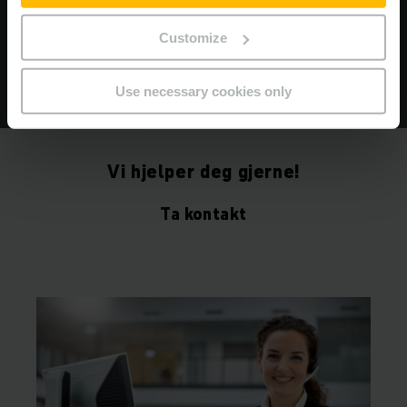
Customize
MER INFO
Use necessary cookies only
Vi hjelper deg gjerne!
Ta kontakt