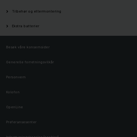
Tilbehør og ettermontering
Ekstra batterier
Besøk våre konsernsider
Generelle forretningsvilkår
Personvern
Kolofon
OpenLine
Preferansesenter
Informasjonskapsler (cookies)