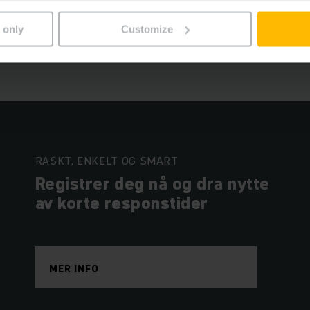
 only
Customize
RASKT, ENKELT OG SMART
Registrer deg nå og dra nytte
av korte responstider
MER INFO