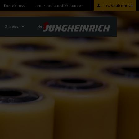
myJungheinrich
Kontakt oss!
Lager- og logistikkbloggen
Om oss
Nettbutikk