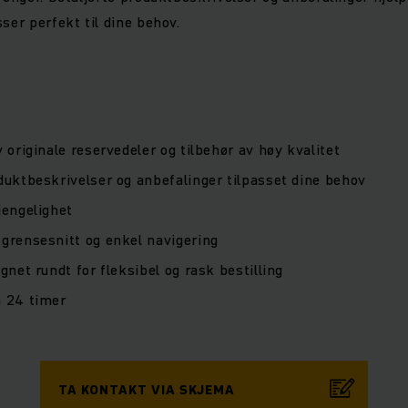
ser perfekt til dine behov.
v originale reservedeler og tilbehør av høy kvalitet
duktbeskrivelser og anbefalinger tilpasset dine behov
jengelighet
 grensesnitt og enkel navigering
øgnet rundt for fleksibel og rask bestilling
n 24 timer
TA KONTAKT VIA SKJEMA