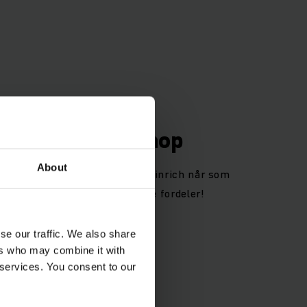
 Parts Online-shop
About
 Bestill reservedeler fra Jungheinrich når som
tbutikken vår i dag og få mange fordeler!
se our traffic. We also share
ers who may combine it with
 services. You consent to our