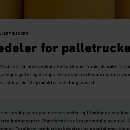
PALLETRUCKER
deler for palletruck
ttbutikk for reservedeler, Parts Online, finner du deler til p
yrehjul, gafler og drivhjul. Vi bruker merkevarer som er ane
het, slik at du får produkter med lang levetid.
redt utvalg av originale reservedeler og tilbehør av høy kval
erte komponenter. Plattformen er brukervennlig og enkel å n
trenger. Detaljerte produktbeskrivelser og anbefalinger hjel