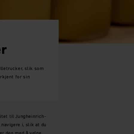
er
alletrucker, slik som
rkjent for sin
itet til Jungheinrich-
avigere i, slik at du
per deg med å velge