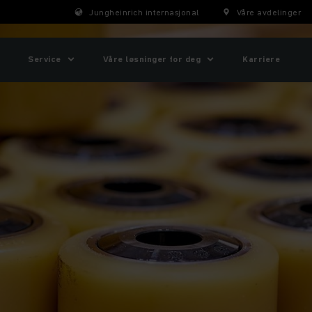
Jungheinrich internasjonal
Våre avdelinger
Service
Våre løsninger for deg
Karriere