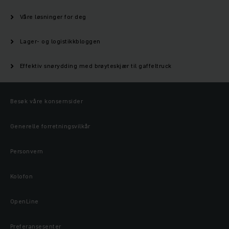
Våre løsninger for deg
Lager- og logistikkbloggen
Effektiv snørydding med brøyteskjær til gaffeltruck
Besøk våre konsernsider
Generelle forretningsvilkår
Personvern
Kolofon
OpenLine
Preferansesenter