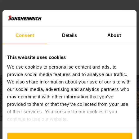
Høydejusterbare blader bestemmer hvor
mye snø du vil fjerne
Noen ganger trenger man å fjerne absolutt all snø helt ned
Consent
Details
About
til bakken, andre ganger trenger man bare å fjerne det
øverste laget. Disse snøplogene er produsert med en
justerbar "fot", som gjør at du enkelt kan endre i hvilken
This website uses cookies
høyde du ønsker plogen skal jobbe.
We use cookies to personalise content and ads, to
provide social media features and to analyse our traffic.
We also share information about your use of our site with
our social media, advertising and analytics partners who
may combine it with other information that you’ve
provided to them or that they’ve collected from your use
of their services. You consent to our cookies if you
continue to use our website.
Lang levetid