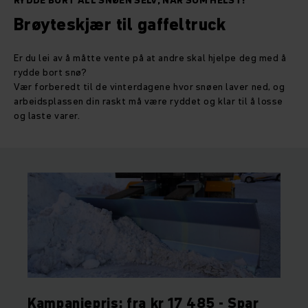
RYDDE BORT ALL SNØEN SELV, NÅR SOM HELST!
Brøyteskjær til gaffeltruck
Er du lei av å måtte vente på at andre skal hjelpe deg med å
rydde bort snø?
Vær forberedt til de vinterdagene hvor snøen laver ned, og
arbeidsplassen din raskt må være ryddet og klar til å losse
og laste varer.
Kampanjepris: fra kr 17 485 - Spar