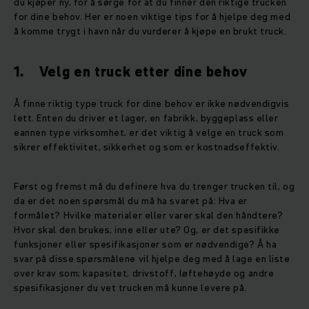
du kjøper ny, for å sørge for at du finner den riktige trucken
for dine behov. Her er noen viktige tips for å hjelpe deg med
å komme trygt i havn når du vurderer å kjøpe en brukt truck.
1. Velg en truck etter dine behov
Å finne riktig type truck for dine behov er ikke nødvendigvis
lett. Enten du driver et lager, en fabrikk, byggeplass eller
eannen type virksomhet, er det viktig å velge en truck som
sikrer effektivitet, sikkerhet og som er kostnadseffektiv.
Først og fremst må du definere hva du trenger trucken til, og
da er det noen spørsmål du må ha svaret på: Hva er
formålet? Hvilke materialer eller varer skal den håndtere?
Hvor skal den brukes, inne eller ute? Og, er det spesifikke
funksjoner eller spesifikasjoner som er nødvendige? Å ha
svar på disse spørsmålene vil hjelpe deg med å lage en liste
over krav som; kapasitet, drivstoff, løftehøyde og andre
spesifikasjoner du vet trucken må kunne levere på.