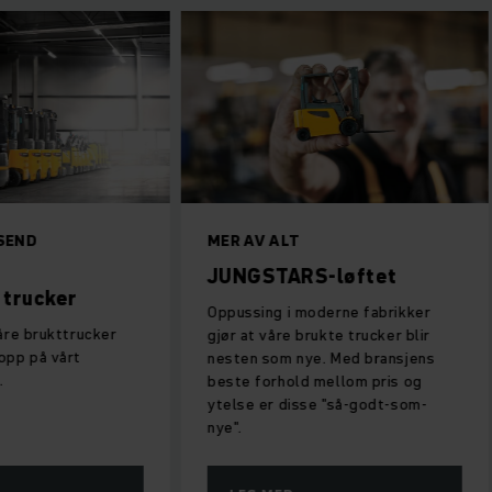
 SEND
MER AV ALT
JUNGSTARS-løftet
 trucker
Oppussing i moderne fabrikker
åre brukttrucker
gjør at våre brukte trucker blir
opp på vårt
nesten som nye. Med bransjens
.
beste forhold mellom pris og
ytelse er disse "så-godt-som-
nye".