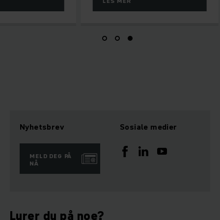
LES MER
Nyhetsbrev
Sosiale medier
MELD DEG PÅ
NÅ
Lurer du på noe?