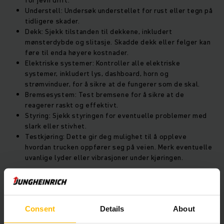
for jevn drift.
Understell: Undersøk understellet for rust eller tegn på
tidligere skader.
Dekk: Sjekk tilstanden til dekkene, inkludert
mønsterdybde og slitasje. Skadde dekk eller felger kan
føre til enda høyere kostnader.
Elektriske systemer: Kontroller alle elektriske
systemer, inkludert lys, dashboard, horn og
strømvinduer, for å sikre at de fungerer som de skal.
Bremsesystem: Test bremsene for å sikre at de
reagerer raskt og effektivt.
Styring: Sjekk styringen for eventuelle problemer med
slark eller stivhet.
Testkjøring: Dette gir deg mulighet til å oppleve
hvordan trucken oppfører seg på veien. Merk eventuelle
uvanlige lyder eller vibrasjoner under kjøringen.
Hvis du ikke har lang erfaring med trucker, kan det være lurt
å ta med en som kan bistå. Enten om det er en erfaren
truckfører eller en mekaniker. Disse kan ofte identifisere
Consent
Details
About
potensielle problemer som du kanskje ikke hadde lagt merke