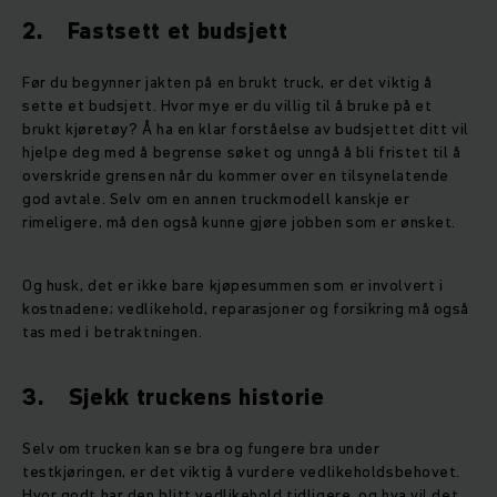
2. Fastsett et budsjett
Før du begynner jakten på en brukt truck, er det viktig å
sette et budsjett. Hvor mye er du villig til å bruke på et
brukt kjøretøy? Å ha en klar forståelse av budsjettet ditt vil
hjelpe deg med å begrense søket og unngå å bli fristet til å
overskride grensen når du kommer over en tilsynelatende
god avtale. Selv om en annen truckmodell kanskje er
rimeligere, må den også kunne gjøre jobben som er ønsket.
Og husk, det er ikke bare kjøpesummen som er involvert i
kostnadene; vedlikehold, reparasjoner og forsikring må også
tas med i betraktningen.
3. Sjekk truckens historie
Selv om trucken kan se bra og fungere bra under
testkjøringen, er det viktig å vurdere vedlikeholdsbehovet.
Hvor godt har den blitt vedlikehold tidligere, og hva vil det