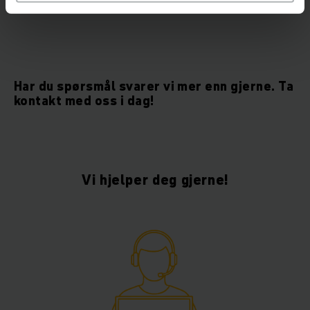
rutiner når vi pusser opp brukte trucker.
Har du spørsmål svarer vi mer enn gjerne. Ta
kontakt med oss i dag!
Vi hjelper deg gjerne!