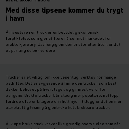
KJØPE BRUKT TRUCK?
Med disse tipsene kommer du trygt
i havn
Å investere i en truck er en betydelig økonomisk
forpliktelse, som gjør at flere nå ser mot markedet for
brukte kjøretøy. Uavhengig om den er stor eller liten, er det
et par ting du bør vurdere
Trucker er et viktig, om ikke vesentlig, verktøy for mange
bedrifter. Det er avgjørende å finne den trucken som best
dekker behovet på hvert lager, og gir mest verdi for
pengene. Brukte trucker blir stadig mer populære, nettopp
fordi de ofte er billigere enn helt nye. I tillegg er det en mer
bærekraftig løsning å gjenbruke helt brukbare trucker.
Å kjøpe brukt truck krever like grundig overveielse som når