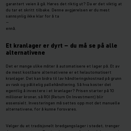
garantert veien å gå. Høres det riktig ut? Da er det viktig at
du tar et skritt tilbake. Denne avgjørelsen er du mest
sannsynlig ikke klar for å ta
–
ennå.
Et kranlager er dyrt – du må se på alle
alternativene
Det er mange ulike måter å automatisere et lager på. Et av
de mest kostbare alternativene er et helautomatisert
kranlager. Det kan bidra til lav håndteringskostnad på grunn
av rask og pålitelig pallehåndtering. Så hva koster det
egentlig å investere i et kranlager? Prisen starter på 10
millioner kroner, så ROI (Return On Investment) blir
essensielt. Investeringen må settes opp mot det manuelle
alternativene, for å kunne forsvares.
Velger du et tradisjonelt bredgangslager i stedet, trenger