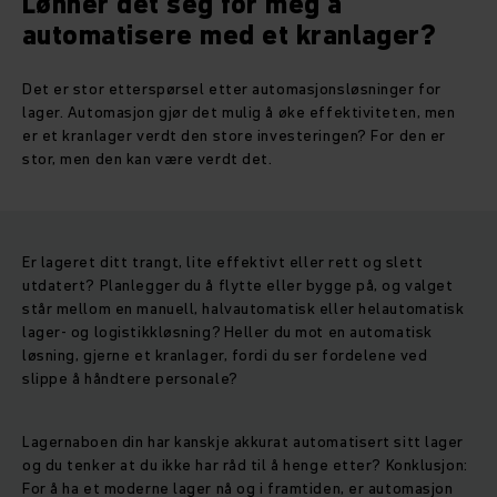
Lønner det seg for meg å
automatisere med et kranlager?
Det er stor etterspørsel etter automasjonsløsninger for
lager. Automasjon gjør det mulig å øke effektiviteten, men
er et kranlager verdt den store investeringen? For den er
stor, men den kan være verdt det.
Er lageret ditt trangt, lite effektivt eller rett og slett
utdatert? Planlegger du å flytte eller bygge på, og valget
står mellom en manuell, halvautomatisk eller helautomatisk
lager- og logistikkløsning? Heller du mot en automatisk
løsning, gjerne et kranlager, fordi du ser fordelene ved
slippe å håndtere personale?
Lagernaboen din har kanskje akkurat automatisert sitt lager
og du tenker at du ikke har råd til å henge etter? Konklusjon:
For å ha et moderne lager nå og i framtiden, er automasjon