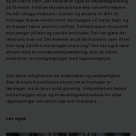
du en større tomt. Det innebærer også en høydebegrensning
på 10 meter, fordi en skyvemasttruck ikke kan løfte høyere.
Du må i tillegg investere i trucker og ansatte til drift. Et
kranlager krever mindre tomt, kan bygges 40 meter høyt, og
du trenger færre ansatte i driften. Dermed sparer du enormt
mye penger på lønn og sosiale kostnader. Det kan gjøre det
lønnsomt over tid. Det kommer an på din business case. Etter
hvor lang tid må investeringen svare seg? Det kan også være
aktuelt med en semiautomasjonsløsning, hvor du heller
investerer i et smalgangslager med lagernavigasjon.
Alle disse mulighetene må undersøkes og sammenlignes.
Skal du klare å overbevise styret om at kranlager er
løsningen, må du ha et solid grunnlag. Virksomhetens behov
må kartlegges nøye, og investeringskostnadene for ulike
lagerløsninger må settes opp mot hverandre.
Les også: