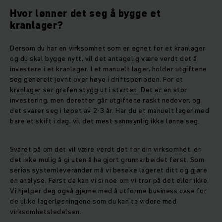
Hvor lønner det seg å bygge et
kranlager?
Dersom du har en virksomhet som er egnet for et kranlager
og du skal bygge nytt, vil det antagelig være verdt det å
investere i et kranlager. I et manuelt lager, holder utgiftene
seg generelt jevnt over høye i driftsperioden. For et
kranlager ser grafen stygg ut i starten. Det er en stor
investering, men deretter går utgiftene raskt nedover, og
det svarer seg i løpet av 2-3 år. Har du et manuelt lager med
bare et skift i dag, vil det mest sannsynlig ikke lønne seg.
Svaret på om det vil være verdt det for din virksomhet, er
det ikke mulig å gi uten å ha gjort grunnarbeidet først. Som
seriøs systemleverandør må vi besøke lageret ditt og gjøre
en analyse. Først da kan vi si noe om vi tror på det eller ikke.
Vi hjelper deg også gjerne med å utforme business case for
de ulike lagerløsningene som du kan ta videre med
virksomhetsledelsen.