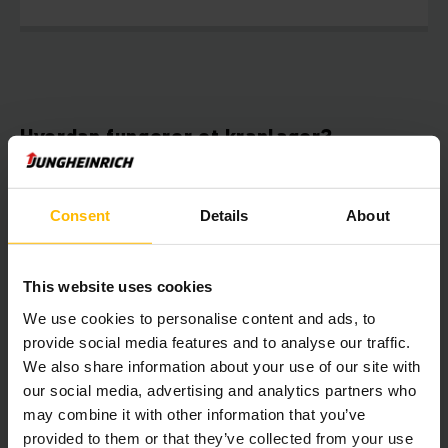
Hvordan fungerer et kranlager?
Et kranlager består av kraner, reoler, transportbånd og
programvare som styrer logikken, et WCS (Warehouse
Consent
Details
About
Controlling System). WCS-et vil kommunisere med WMS-et,
altså administrasjonsverktøyet for lagerløsningen. I tillegg
har du inngående stasjoner, plukk og hentestasjoner og et
This website uses cookies
grensesnitt mot dem som kommer med truck. Kranlager
bygges gjerne for homogene EUR-paller, med definerte
We use cookies to personalise content and ads, to
parametere for høyde, bredde, dybde og vekt. Alle paller
provide social media features and to analyse our traffic.
sjekkes av systemet før de plasseres. Da sjekkes pallens
We also share information about your use of our site with
vekt, om produktet står riktig på pallen etc. Avviker pallen
our social media, advertising and analytics partners who
fra fastsatte kriterier blir den avvist og må håndteres
manuelt.
may combine it with other information that you’ve
provided to them or that they’ve collected from your use