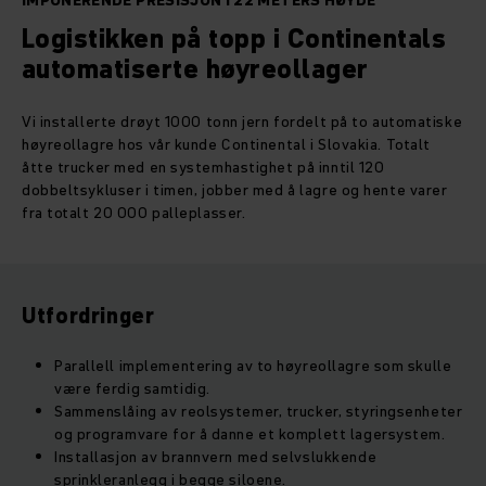
IMPONERENDE PRESISJON I 22 METERS HØYDE
Logistikken på topp i Continentals
automatiserte høyreollager
Vi installerte drøyt 1000 tonn jern fordelt på to automatiske
høyreollagre hos vår kunde Continental i Slovakia. Totalt
åtte trucker med en systemhastighet på inntil 120
dobbeltsykluser i timen, jobber med å lagre og hente varer
fra totalt 20 000 palleplasser.
Utfordringer
Parallell implementering av to høyreollagre som skulle
være ferdig samtidig.
Sammenslåing av reolsystemer, trucker, styringsenheter
og programvare for å danne et komplett lagersystem.
Installasjon av brannvern med selvslukkende
sprinkleranlegg i begge siloene.