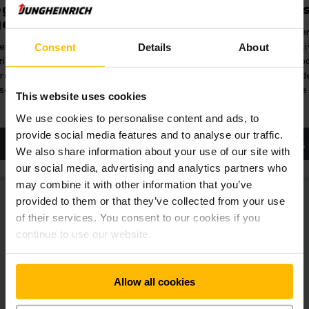
og
Reolering/lageroppbevar
Trans
ger
ing
Den pe
ternett
Et godt planlagt reolsystem
effekti
Consent
Details
About
rich
bidrar til en mer effektiv
Transpo
re
materialflyt.
skredde
ser.
interne
This website uses cookies
We use cookies to personalise content and ads, to
provide social media features and to analyse our traffic.
LES MER
LES
We also share information about your use of our site with
our social media, advertising and analytics partners who
may combine it with other information that you’ve
provided to them or that they’ve collected from your use
of their services. You consent to our cookies if you
continue to use our website.
Continental oppsummert:
Allow all cookies