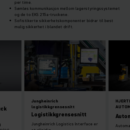
per time.
Sømløs kommunikasjon mellom lagerstyringssystemet
og de to EKS 215a-truckene.
Sofistikerte sikkerhetskomponenter bidrar til best
mulig sikkerhet i blandet drift.
Jungheinrich
HJERTE
logistikkgrensesnitt
AUTOM
uck
Logistikkgrensesnitt
Autom
Jungheinrich Logistics Interface er
g
Automat