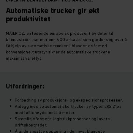
EFFEKTIV BLANDET DRIFT HOS MAIER CZ.
Automatiske trucker gir økt
produktivitet
MAIER CZ, en ledende europeisk produsent av deler til
bilindustrien, har mer enn 400 ansatte som gleder seg over å
få hjelp av automatiske trucker. I blandet drift med
konvensjonelt utstyr sikrer de automatiske truckene
maksimal vareflyt.
Utfordringer:
Forbedring av produksjons- og ekspedisjonsprosesser.
Anlegg med to automatiske trucker av typen EKS 215a
med løftehøyde inntil 5 meter.
Strømlinjeformete logistikkprosesser og lavere
driftskostnader.
Å gi de ansatte opplæring i den nye, blandete