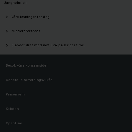
Jungheinrich
Våre løsninger for deg
Kundereferanser
Blandet drift med inntil 24 paller per time.
Besøk våre konsernsider
Generelle forretningsvilkår
Personvern
Kolofon
OpenLine