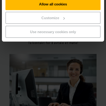
Maier
Allow all cookies
PDF
(697,7 KB)
Customize
Ønsker du òg bedre effektivitet på lageret?
Use necessary cookies only
Ta kontakt for å avtale et møte!