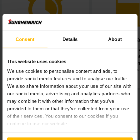
Optimalisert tidsstyring
Bedre va
Consent
Details
About
Blandet drift med automatiske
Muligheten til
trucker sammen med de ansatte
transport av innt
This website uses cookies
sparer både tid og ressurser.
timen har gjort la
mer effe
We use cookies to personalise content and ads, to
provide social media features and to analyse our traffic.
We also share information about your use of our site with
our social media, advertising and analytics partners who
may combine it with other information that you’ve
provided to them or that they’ve collected from your use
of their services. You consent to our cookies if you
continue to use our website.
Rapport fra case-studie –