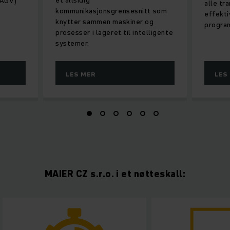
et allsidig
(AGV)
alle tr
kommunikasjonsgrensesnitt som
effekti
knytter sammen maskiner og
progra
prosesser i lageret til intelligente
systemer.
LES MER
LES
MAIER CZ s.r.o. i et nøtteskall: