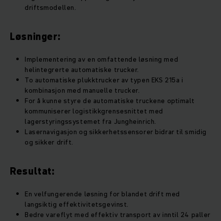
driftsmodellen.
Løsninger:
Implementering av en omfattende løsning med
helintegrerte automatiske trucker.
To automatiske plukktrucker av typen EKS 215a i
kombinasjon med manuelle trucker.
For å kunne styre de automatiske truckene optimalt
kommuniserer logistikkgrensesnittet med
lagerstyringssystemet fra Jungheinrich.
Lasernavigasjon og sikkerhetssensorer bidrar til smidig
og sikker drift.
Resultat:
En velfungerende løsning for blandet drift med
langsiktig effektivitetsgevinst.
Bedre vareflyt med effektiv transport av inntil 24 paller