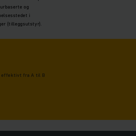
turbaserte og
elsesstedet i
r (tilleggsutstyr).
effektivt fra A til B