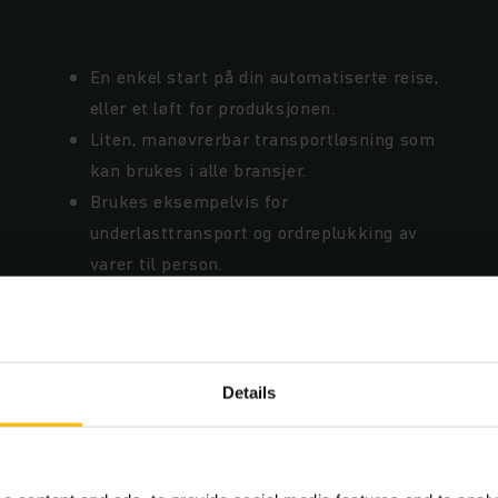
En enkel start på din automatiserte reise,
eller et løft for produksjonen.
Liten, manøvrerbar transportløsning som
kan brukes i alle bransjer.
Brukes eksempelvis for
underlasttransport og ordreplukking av
varer til person.
Utmerket avkastning på investering (ROI),
inntjeningstid er mindre enn to år.
Enkel systemintegrering takket være det
standardiserte VDA 5050-grensesnittet.
Details