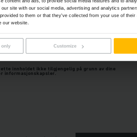
e content and ads, to provide social media features and to analy
 our site with our social media, advertising and analytics partn
Jungheinrich arculee M
 provided to them or that they’ve collected from your use of their
e our website.
 only
Customize
holdet på denne siden må du tillate
skapsler.
ette innholdet ikke tilgjengelig på grunn av dine
for informasjonskapsler.