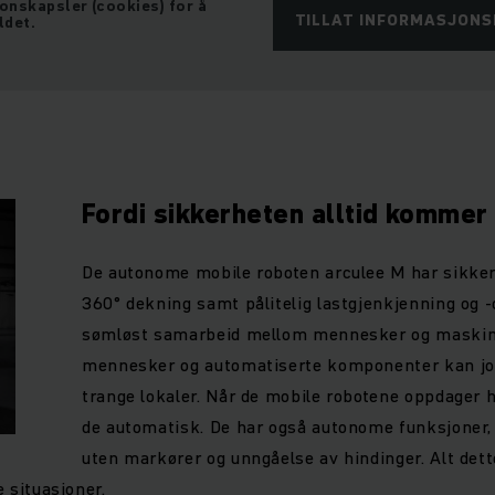
jonskapsler (cookies) for å
TILLAT INFORMASJON
ldet.
Fordi sikkerheten alltid kommer 
De autonome mobile roboten arculee M har sikke
360° dekning samt pålitelig lastgjenkjenning og -
sømløst samarbeid mellom mennesker og maskiner
mennesker og automatiserte komponenter kan j
trange lokaler. Når de mobile robotene oppdager h
de automatisk. De har også autonome funksjoner,
uten markører og unngåelse av hindinger. Alt dette
ke situasjoner.