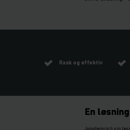
Rask og effektiv
En løsning
Jungheinrich sin løs