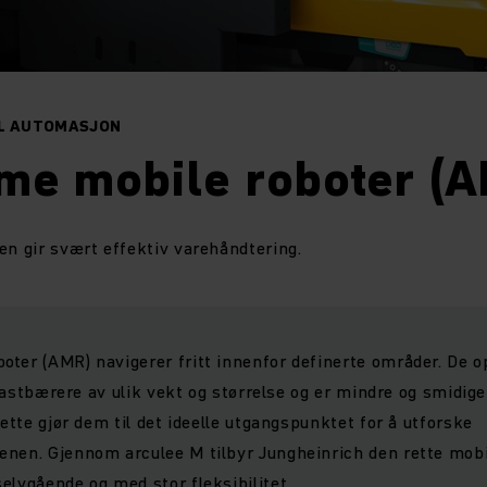
IL AUTOMASJON
me mobile roboter (
en gir svært effektiv varehåndtering.
ter (AMR) navigerer fritt innenfor definerte områder. De o
e lastbærere av ulik vekt og størrelse og er mindre og smidi
dette gjør dem til det ideelle utgangspunktet for å utforske
nen. Gjennom arculee M tilbyr Jungheinrich den rette mobi
elvgående og med stor fleksibilitet.