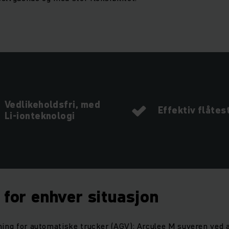
Vedlikeholdsfri, med
Effektiv flåtes
Li-ionteknologi
 for enhver situasjon
ning for automatiske trucker (AGV): Arculee M suveren ved