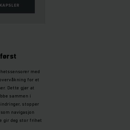
SKAPSLER
først
rhetssensorer med
overvåkning for et
. Dette gjør at
obbe sammen i
indringer, stopper
 som navigasjon
 gir deg stor frihet