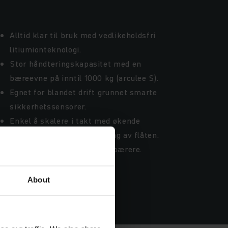
Alltid klar til bruk med vedlikeholdsfri
litiumionteknologi.
Stor håndteringskapasitet med en
bæreevne på inntil 1000 kg (arculee S).
Egnet for blandet drift grunnet smarte
sikkerhetssensorer.
Enkel å skalere i takt med økende
etterspørsel og oppgradering av flåten.
Kan transportere ulike lastbærere.
About