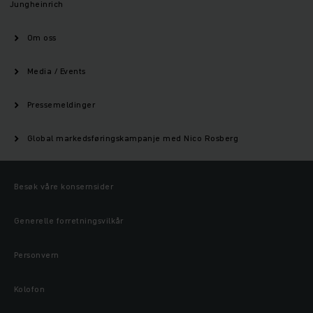
Jungheinrich
Om oss
Media / Events
Pressemeldinger
Global markedsføringskampanje med Nico Rosberg
Besøk våre konsernsider
Generelle forretningsvilkår
Personvern
Kolofon