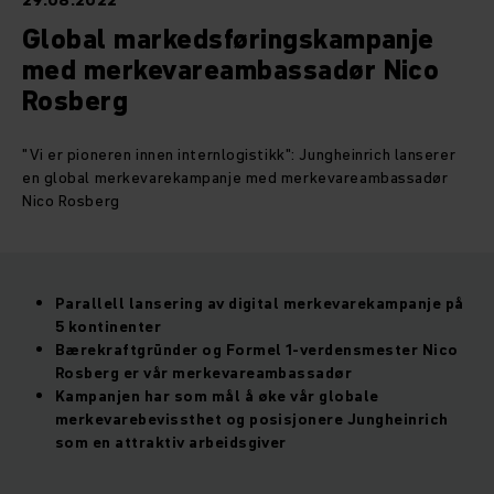
29.08.2022
Global markedsføringskampanje
med merkevareambassadør Nico
Rosberg
"Vi er pioneren innen internlogistikk": Jungheinrich lanserer
en global merkevarekampanje med merkevareambassadør
Nico Rosberg
Parallell lansering av digital merkevarekampanje på
5 kontinenter
Bærekraftgründer og Formel 1-verdensmester Nico
Rosberg er vår merkevareambassadør
Kampanjen har som mål å øke vår globale
merkevarebevissthet og posisjonere Jungheinrich
som en attraktiv arbeidsgiver