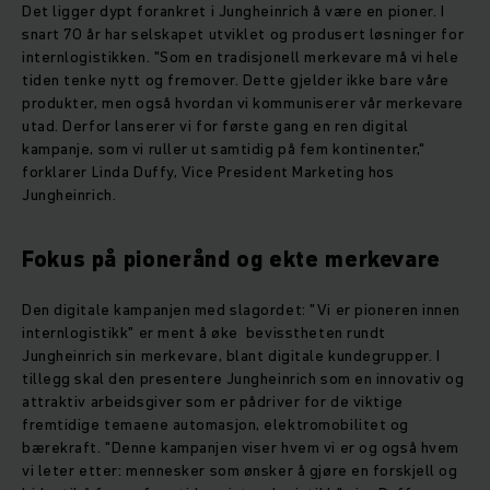
Det ligger dypt forankret i Jungheinrich å være en pioner. I
snart 70 år har selskapet utviklet og produsert løsninger for
internlogistikken. "Som en tradisjonell merkevare må vi hele
tiden tenke nytt og fremover. Dette gjelder ikke bare våre
produkter, men også hvordan vi kommuniserer vår merkevare
utad. Derfor lanserer vi for første gang en ren digital
kampanje, som vi ruller ut samtidig på fem kontinenter,"
forklarer Linda Duffy, Vice President Marketing hos
Jungheinrich.
Fokus på pionerånd og ekte merkevare
Den digitale kampanjen med slagordet: "Vi er pioneren innen
internlogistikk" er ment å øke bevisstheten rundt
Jungheinrich sin merkevare, blant digitale kundegrupper. I
tillegg skal den presentere Jungheinrich som en innovativ og
attraktiv arbeidsgiver som er pådriver for de viktige
fremtidige temaene automasjon, elektromobilitet og
bærekraft. "Denne kampanjen viser hvem vi er og også hvem
vi leter etter: mennesker som ønsker å gjøre en forskjell og