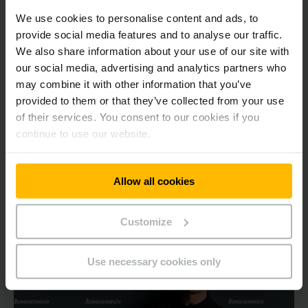
Kampanjen fokuserer på temaer som
bærekraft
,
effektive
We use cookies to personalise content and ads, to
og klimavennlige drivteknologier
og
automatisering av
provide social media features and to analyse our traffic.
lagerprosesser
.
We also share information about your use of our site with
our social media, advertising and analytics partners who
"Bærekraft er dypt forankret i Jungheinrich sin
may combine it with other information that you’ve
bedriftskultur," understreker Duffy. "Ansvarlig bruk av
provided to them or that they’ve collected from your use
ressursene våre er en sak som ligger oss på hjertet. Vi
of their services. You consent to our cookies if you
ønsker å lage nye impulser, forlate opptråkkede stier og
continue to use our website.
tørre å prøve noe nytt. Det er nettopp denne ånden
kampanjen "Pioneren innen internlogistikk" formidler."
Allow all cookies
Hvis du vil lære mer om kampanjen, klikk her
Customize
Use necessary cookies only