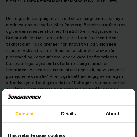
bidra til å forme fremtidens internlogistikk," sier Duffy.
Den digitale kampanjen vil frontes av Jungheinrich sin nye
merkevareambassadør, Nico Rosberg. Bærekraftgründeren
og verdensmester i Formel 1 fra 2016 er medgründer av
Greentech Festival, en global plattform for fremtidens
teknologier. "Nico brenner for innovative og visjonære
temaer. Akkurat som vi. Sammen ønsker vi å bruke vår
pionerånd og kommunisere ideene våre for fremtidens
bærekraftige lagre enda sterkere. Jungheinrich er
fremtidens varemerke innen internlogistikk, og vi ønsker å
posisjonere oss slik." Vi er også helt avhengig av vår egen
arbeidsstyrke for å gjøre dette: "Kolleger over hele verden
er viktige bidragsytere som samhandler med kunder og
potensielle nye talenter hver dag. De gjør merkevareløftet
vårt til virkelighet," sier Duffy.
Consent
Details
About
Knytter merkevaren opp mot fremtidens
temaer
This website uses cookies