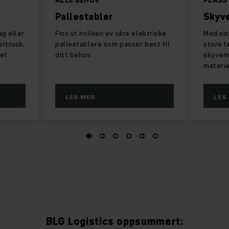
ALLE BEHOV
PLASS
Pallestabler
Skyv
ag eller
Finn ut hvilken av våre elektriske
Med si
eltruck,
pallestablere som passer best til
store l
 et
ditt behov.
skyvema
materia
LES MER
LES
BLG Logistics oppsummert: