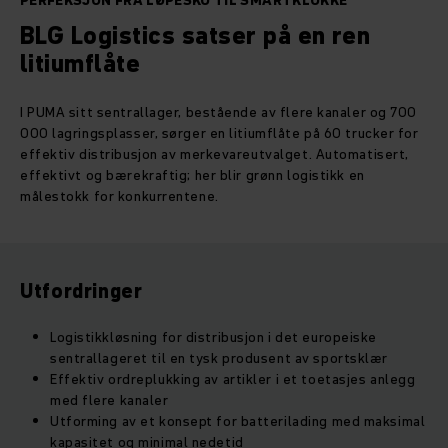
PERFEKSJON FRA LØPESKO TIL SMARTKLOKKE
BLG Logistics satser på en ren
litiumflåte
I PUMA sitt sentrallager, bestående av flere kanaler og 700
000 lagringsplasser, sørger en litiumflåte på 60 trucker for
effektiv distribusjon av merkevareutvalget. Automatisert,
effektivt og bærekraftig; her blir grønn logistikk en
målestokk for konkurrentene.
Utfordringer
Logistikkløsning for distribusjon i det europeiske
sentrallageret til en tysk produsent av sportsklær
Effektiv ordreplukking av artikler i et toetasjes anlegg
med flere kanaler
Utforming av et konsept for batterilading med maksimal
kapasitet og minimal nedetid