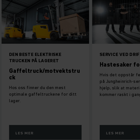
DEN BESTE ELEKTRISKE
SERVICE VED DRI
TRUCKEN PÅ LAGERET
Hastesaker fo
Gaffeltruck/motvektstru
Hvis det oppstår fe
ck
på Jungheinrich-ser
Hos oss finner du den mest
hjelp, slik at mate
optimale gaffeltruckene for ditt
kommer raskt i gang
lager.
LES MER
LES MER