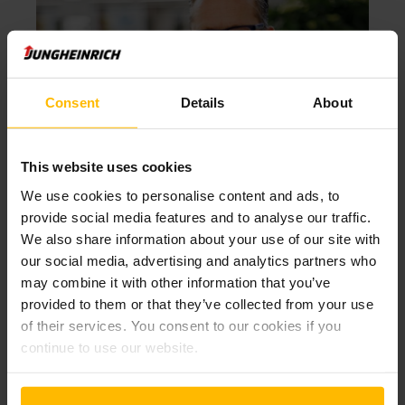
Consent
Details
About
This website uses cookies
THOMAS LEHMANN
We use cookies to personalise content and ads, to
ADMINISTRERENDE DIREKTØR I MÄRKTE
provide social media features and to analyse our traffic.
STUTTGART GMBH
We also share information about your use of our site with
"Det er en stor fordel for
our social media, advertising and analytics partners who
forhandlerne å ha serviceverkstedet
may combine it with other information that you’ve
på stedet. Den korte avstanden gir
provided to them or that they’ve collected from your use
direkte kontakt med en spesialist
of their services. You consent to our cookies if you
innen transportlogistikk – og det
continue to use our website.
fungerer svært godt".