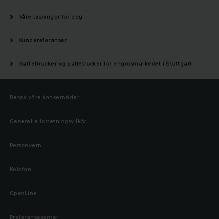
Våre løsninger for deg
Kundereferanser
Gaffeltrucker og palletrucker for engrosmarkedet i Stuttgart
Besøk våre konsernsider
Generelle forretningsvilkår
Personvern
Kolofon
OpenLine
Preferansesenter