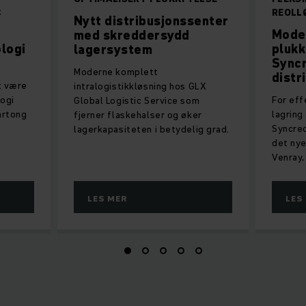
C
REOLL
Nytt distribusjonssenter
Mode
med skreddersydd
logi
plukk
lagersystem
Syncr
Moderne komplett
distr
t være
intralogistikkløsning hos GLX
ogi
For eff
Global Logistic Service som
kartong
lagring
fjerner flaskehalser og øker
Syncreo
lagerkapasiteten i betydelig grad.
det nye
Venray,
LES MER
LES