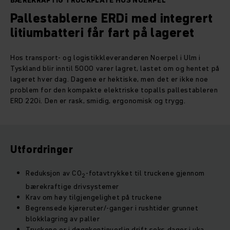
BÆREKRAFTIG TRUCKFLÅTE HOS NOERPEL
Pallestablerne ERDi med integrert
litiumbatteri får fart på lageret
Hos transport- og logistikkleverandøren Noerpel i Ulm i
Tyskland blir inntil 5000 varer lagret, lastet om og hentet på
lageret hver dag. Dagene er hektiske, men det er ikke noe
problem for den kompakte elektriske topalls pallestableren
ERD 220i. Den er rask, smidig, ergonomisk og trygg.
Utfordringer
Reduksjon av CO
-fotavtrykket til truckene gjennom
2
bærekraftige drivsystemer
Krav om høy tilgjengelighet på truckene
Begrensede kjøreruter/-ganger i rushtider grunnet
blokklagring av paller
Truckene er i døgnkontinuerlig drift seks dager i uka,