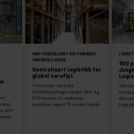
HØY PRESISJON I VICTORINOX’
I DRI
HØYREOLLAGER
100 p
Sentralisert logistikk for
Jungh
e
global vareflyt
Logis
um
I Victorinox’ sentrale
100 plu
distribusjonslager sørger EKX- og
sin lang
ion
ETV-trucker for maksimal
det nye
 &amp;
presisjon i opptil 13 meters høyde.
logisti
ce with
system
n