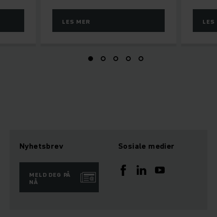
LES MER
LES
Nyhetsbrev
Sosiale medier
MELD DEG PÅ
NÅ