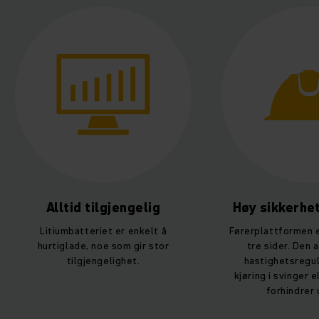
Høy sikkerhetsstandard
Gjenn
bære
Førerplattformen er beskyttet på
tre sider. Den automatiske
Pallestablere,
hastighetsreguleringen ved
med integrert
kjøring i svinger eller på rampen
CO2-nøytrale t
forhindrer ulykker.
k