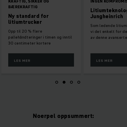
INGEN KOMPROMISSER
ALLTID FULL 
Litiumteknologi fra
Våre litium
Jungheinrich
deg
Som ledende litiumleverandør gjør
Som et perfekt
vi det enkelt for deg å dra nytte
integrert syste
av denne avanserte teknologien.
litiumbatterier
maksimal ytels
LES MER
LES MER
Noerpel oppsummert: