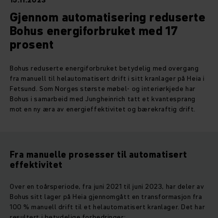
15.11.2023
Gjennom automatisering reduserte
Bohus energiforbruket med 17
prosent
Bohus reduserte energiforbruket betydelig med overgang
fra manuell til helautomatisert drift i sitt kranlager på Heia i
Fetsund. Som Norges største møbel- og interiørkjede har
Bohus i samarbeid med Jungheinrich tatt et kvantesprang
mot en ny æra av energieffektivitet og bærekraftig drift.
Fra manuelle prosesser til automatisert
effektivitet
Over en toårsperiode, fra juni 2021 til juni 2023, har deler av
Bohus sitt lager på Heia gjennomgått en transformasjon fra
100 % manuell drift til et helautomatisert kranlager. Det har
resultert i betydelige forbedringer: