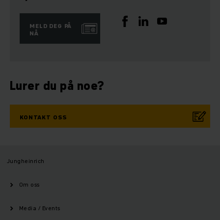
MELD DEG PÅ
NÅ
Lurer du på noe?
KONTAKT OSS
Jungheinrich
Om oss
Media / Events