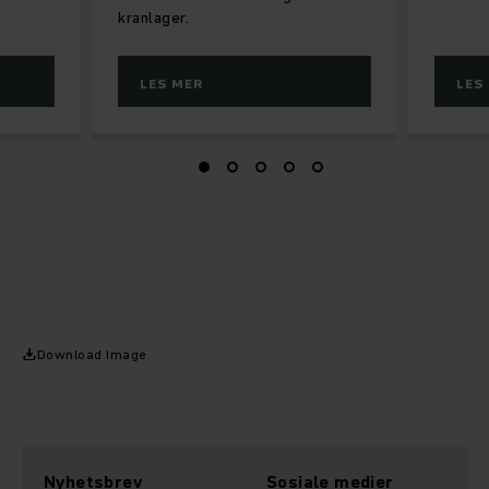
kranlager.
LES MER
LES
Download Image
Nyhetsbrev
Sosiale medier