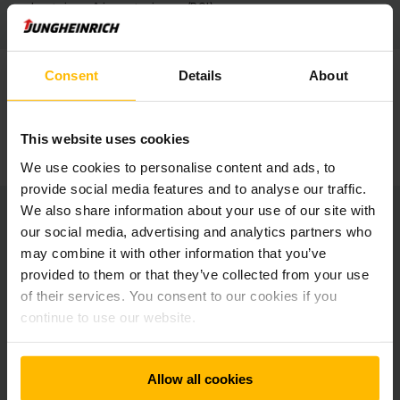
avkastning på investeringen (ROI).
Consent
Details
About
«Det vi har sett er bare begynnelsen. Med hver ny innovasjon
og hvert gjennombrudd innen automasjon, beveger vi oss
nærmere en fremtid der bærekraft og forretningsmessig
suksess går hånd i hånd,» uttaler Jens Iver Gjerlaug, leder
This website uses cookies
for Logistics Systems i Jungheinrich Norge.
We use cookies to personalise content and ads, to
provide social media features and to analyse our traffic.
We also share information about your use of our site with
Nysgjerrig på om automatisering er noe
our social media, advertising and analytics partners who
for din lagerdrift? Ta kontakt!
may combine it with other information that you’ve
provided to them or that they’ve collected from your use
of their services. You consent to our cookies if you
TA KONTAKT FOR EN UFORPLIKTENDE PRAT
continue to use our website.
Allow all cookies