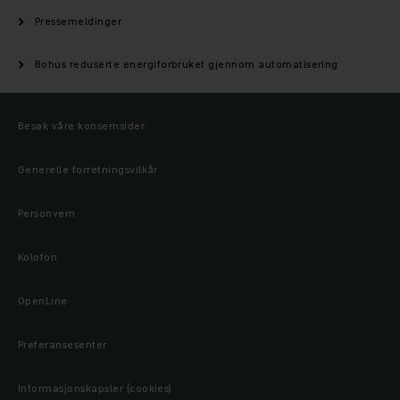
Pressemeldinger
Bohus reduserte energiforbruket gjennom automatisering
Besøk våre konsernsider
Generelle forretningsvilkår
Personvern
Kolofon
OpenLine
Preferansesenter
Informasjonskapsler (cookies)