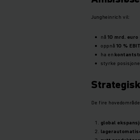
Jungheinrich vil:
nå
10 mrd. euro
oppnå
10 % EBI
ha en
kontantst
styrke posisjone
Strategis
De fire hovedområden
global ekspans
lagerautomatis
nytt produktso