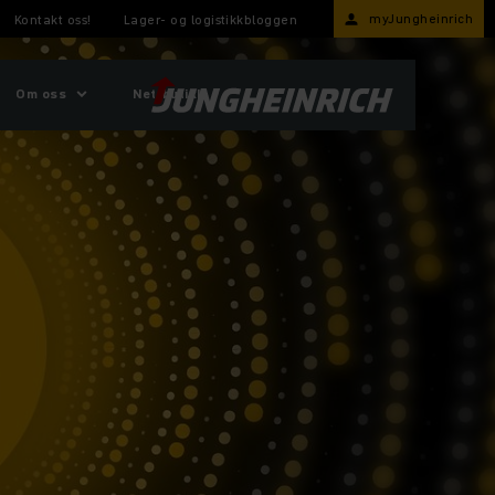
myJungheinrich
Kontakt oss!
Lager- og logistikkbloggen
Om oss
Nettbutikk