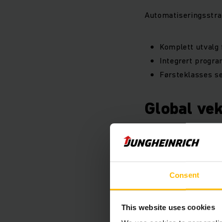
Automatiseringsstrat
Komplett utvalg 
Integrert progra
Førsteklasses se
Global ve
Oppkjøp er en sentral
omsetning utenfor Eu
Amerika og Asia-Stil
Consent
økt distribusjon
This website uses cookies
nye markeder og