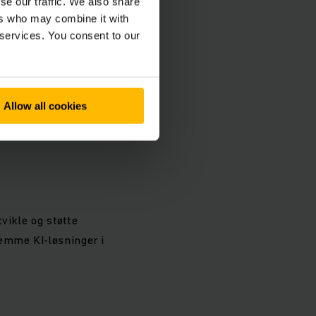
se our traffic. We also share
ers who may combine it with
 services. You consent to our
Equipment, åpner
Allow all cookies
atter nå både
vikle og støtte
remme KI-løsninger i