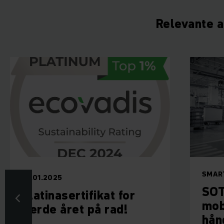
Relevante a
SMART LOGISTIKK
.2025
SOTO – den
inasertifikat for
mobile robo
de året på rad!
håndtering 