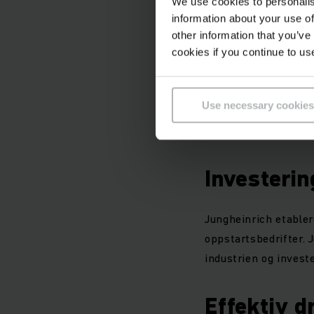
oppkjøp innen a
We use cookies to personalis
information about your use of
other information that you’ve
Utvider p
cookies if you continue to us
Med den nye merke
Use necessary cookies
selskapet for nye k
avanserte trucker o
Investerin
Jungheinrich etable
oppstartsbedrifter. 
industrien og investe
Effektiv d