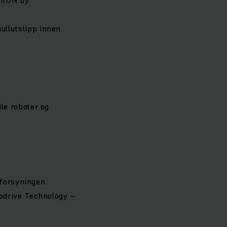
nullutslipp innen
ile roboter og
sforsyningen
odrive Technology –