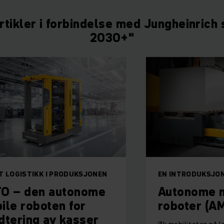
rtikler i forbindelse med Jungheinrich s
2030+"
 I PRODUKSJONEN
EN INTRODUKSJON TIL AUTO
 autonome
Autonome mobile
ten for
roboter (AMR)
av kasser
Øk mobiliteten på lageret med vå