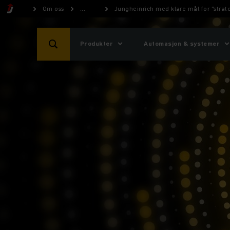
Om oss
...
Jungheinrich med klare mål for "stra
Produkter
Automasjon & systemer