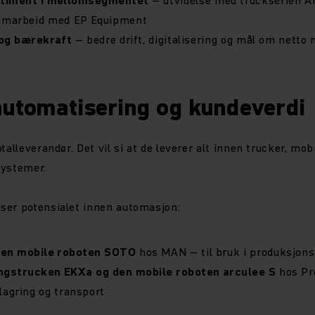
samarbeid med EP Equipment
 og bærekraft
–
bedre drift, digitalisering og mål om netto 
automatisering og kundeverdi
talleverandør. Det vil si at de leverer alt innen trucker, mob
systemer.
ser potensialet innen automasjon:
 den mobile roboten SOTO
hos MAN – til bruk i produksjon
ngstrucken EKXa og den mobile roboten arculee S
hos Pr
lagring og transport