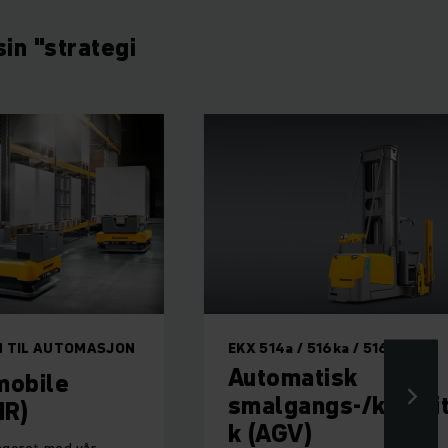
in "strategi
MASJON
EKX 514a / 516ka / 516a
Automatisk
smalgangs-/kombitruc
k (AGV)
r