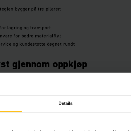
egien bygger på tre pilarer:
for lagring og transport
mvare for bedre materialflyt
rvice og kundestøtte døgnet rundt
kst gjennom oppkjøp
 del av vekststrategien. Jungheinrich sikter mot over 1 mill
ropa – i tillegg til organisk vekst. Selskapet satser på vide
lehavet via:
Details
 gjennom forhandlere og nett
 etablering av regionale knutepunkt