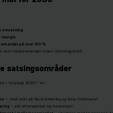
 i omsetning
T-margin
rømandel på over 80 %
n som totalleverandør innen internlogistikk
ke satsingsområder
e i "strategi 2030+" er:
jon
– med vekt på Nord-Amerika og Asia-Stillehavet
ering
– økt etterspørsel og innovasjon
rtiment i mellomsegmentet
– utvidelse med truckserien 