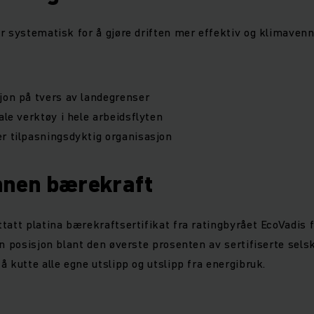
r systematisk for å gjøre driften mer effektiv og klimavenn
jon på tvers av landegrenser
ale verktøy i hele arbeidsflyten
r tilpasningsdyktig organisasjon
nnen bærekraft
tatt platina bærekraftsertifikat fra ratingbyrået EcoVadis fo
in posisjon blant den øverste prosenten av sertifiserte sels
å kutte alle egne utslipp og utslipp fra energibruk.