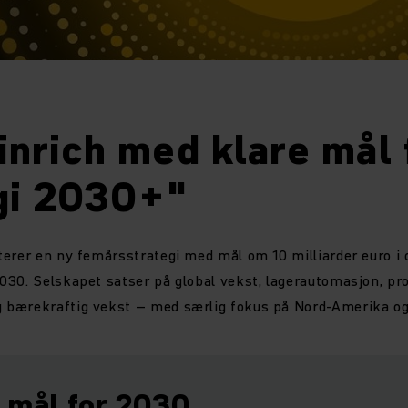
nrich med klare mål 
egi 2030+"
terer en ny femårsstrategi med mål om 10 milliarder euro i
30. Selskapet satser på global vekst, lagerautomasjon, pr
bærekraftig vekst – med særlig fokus på Nord-Amerika og 
 mål for 2030