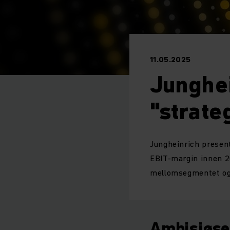
11.05.2025
Junghei
"strat
Jungheinrich presen
EBIT-margin innen 20
mellomsegmentet og 
Ambisiøse