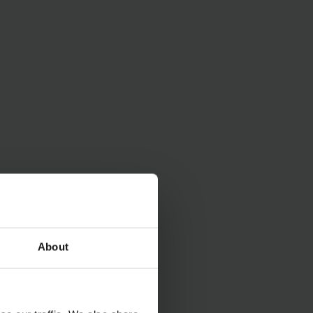
iard euro i
re vekst i Nord-
About