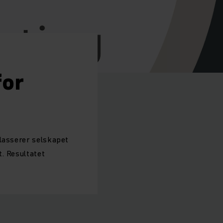
for
plasserer selskapet
t.
Resultatet