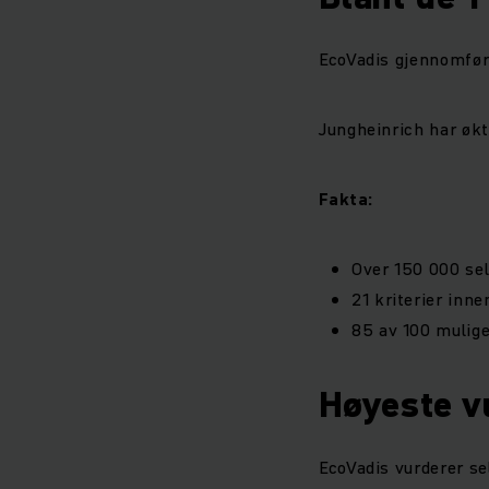
EcoVadis gjennomføre
Jungheinrich har øk
Fakta:
Over 150 000 sel
21 kriterier inn
85 av 100 mulig
Høyeste vu
EcoVadis vurderer se