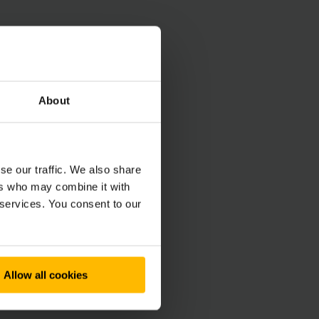
 til netto
andører og bruk av
About
elskapet gir blant
CO₂-beregninger.
se our traffic. We also share
ers who may combine it with
 services. You consent to our
Allow all cookies