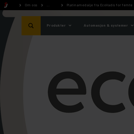
Om oss
...
Platinamedalje fra EcoVadis for femte 
Produkter
Automasjon & systemer