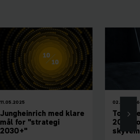
11.05.2025
02.03.2026
Jungheinrich med klare
To iF D
mål for "strategi
2026 fo
2030+"
skyvem