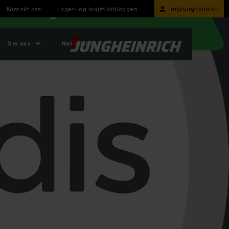
myJungheinrich
Kontakt oss!
Lager- og logistikkbloggen
Om oss
Nettbutikk