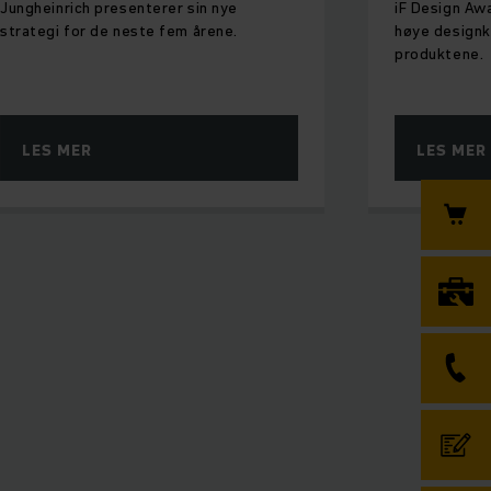
Jungheinrich presenterer sin nye
iF Design Aw
strategi for de neste fem årene.
høye designk
produktene.
LES MER
LES MER