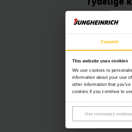
Tydelige k
Gjennom Science Base
nullutslipp innen 205
produkter.
Consent
Åpen og dokumentert 
This website uses cookies
annet kundene innsi
We use cookies to personalis
information about your use of
Flere inte
other information that you’ve
cookies if you continue to us
Platinamedaljen fra 
Use necessary cookies
Tysk bærekrafts
Toppkarakter fr