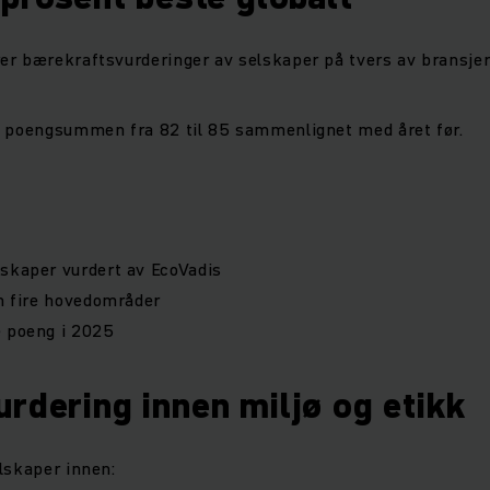
r bærekraftsvurderinger av selskaper på tvers av bransjer
t poengsummen fra 82 til 85 sammenlignet med året før.
skaper vurdert av EcoVadis
en fire hovedområder
e poeng i 2025
rdering innen miljø og etikk
lskaper innen: