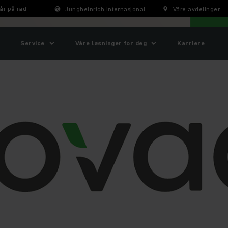
år på rad
Jungheinrich internasjonal
Våre avdelinger
Service
Våre løsninger for deg
Karriere