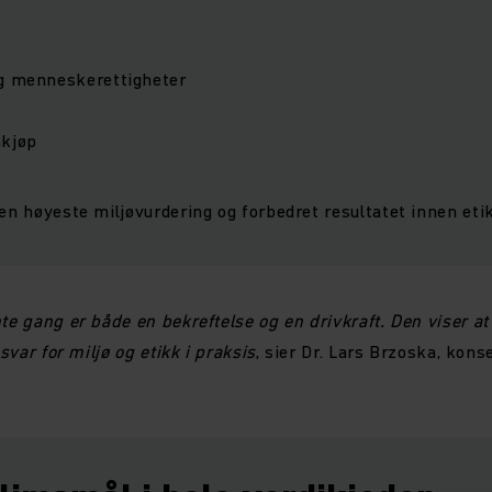
og menneskerettigheter
nkjøp
jen høyeste miljøvurdering og forbedret resultatet innen eti
te gang er både en bekreftelse og en drivkraft. Den viser at
nsvar for miljø og etikk i praksis
, sier Dr. Lars Brzoska, konse