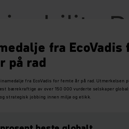
medalje fra EcoVadis 
r på rad
tinamedalje fra EcoVadis for femte år på rad. Utmerkelsen 
est bærekraftige av over 150 000 vurderte selskaper global
og strategisk jobbing innen miljø og etikk.
 prosent beste globalt