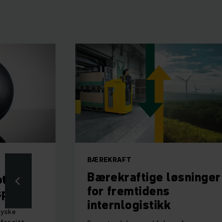
BÆREKRAFT
Bærekraftige løsninger
ttar
for fremtidens
pris
internlogistikk
tyske
for sitt