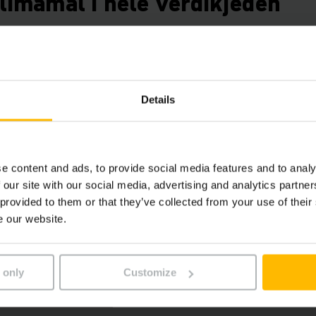
limamål i hele verdikjeden
d Targets-initiativet (SBTi) har Jungheinrich forpliktet seg
0. Målet omfatter hele verdikjeden, fra egen drift til lever
Details
rapportering bidrar til den høye vurderingen innen miljø. S
kt i produktenes klimaavtrykk gjennom produktspesifikke 
e content and ads, to provide social media features and to analy
 our site with our social media, advertising and analytics partn
rnasjonale utmerkelser
 provided to them or that they’ve collected from your use of their
e our website.
EcoVadis kommer i tillegg til andre nylige anerkjennelser:
 only
Customize
pris
a CDP for klimaarbeid