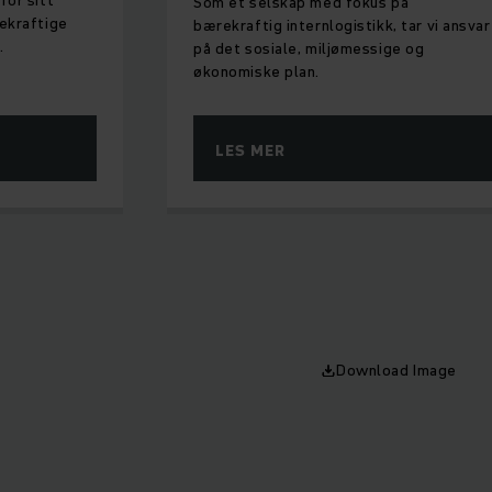
Som et selskap med fokus på
ekraftige
bærekraftig internlogistikk, tar vi ansvar
.
på det sosiale, miljømessige og
økonomiske plan.
LES MER
Download Image