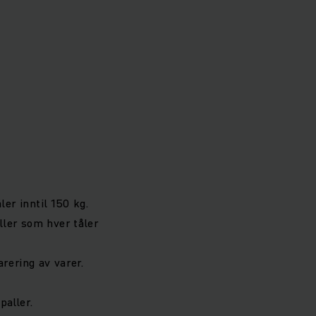
er inntil 150 kg.
ler som hver tåler
arering av varer.
aller.