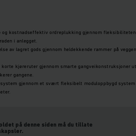
og kostnadseffektiv ordreplukking gjennom fleksibiliteten
raden i anlegget.
else av lagret gods gjennom heldekkende rammer på veggen
g korte kjøreruter gjennom smarte gangveikonstruksjoner u
kerer gangene.
 system gjennom et svært fleksibelt moduloppbygd syste
eter.
holdet på denne siden må du tillate
skapsler.