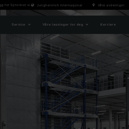
 for Syncreon sitt distribusjonslager
Jungheinrich internasjonal
Våre avdelinger
Service
Våre løsninger for deg
Karriere