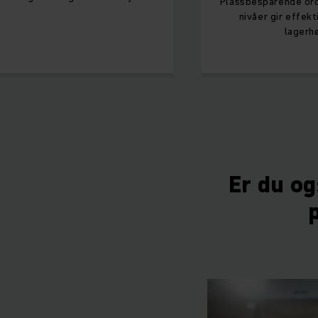
Plassbesparende ord
nivåer gir effekt
lagerh
Er du og