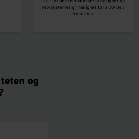
Det fleksible modulbaserte designet på
reolsystemet gir mulighet for å utvide i
fremtiden.
iteten og
?