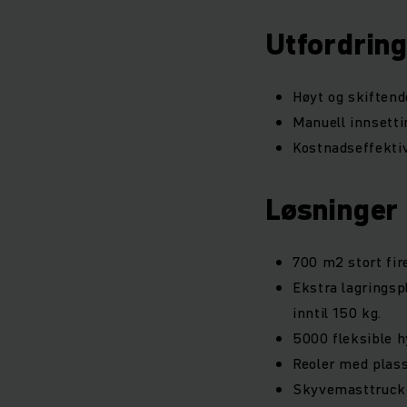
Utfordrin
Høyt og skiftende
Manuell innsetti
Kostnadseffektiv
Løsninger
700 m2 stort fir
Ekstra lagrings
inntil 150 kg.
5000 fleksible h
Reoler med plass 
Skyvemasttruck a