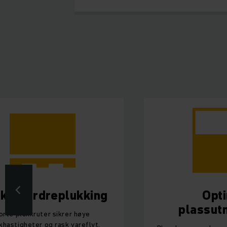
ektiv ordreplukking
Opt
plassut
orte plukkruter sikrer høye
khastigheter og rask vareflyt.