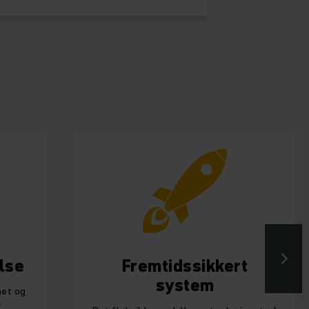
lse
Fremtidssikkert
system
met og
r