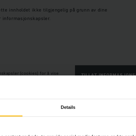
tte innholdet ikke tilgjengelig på grunn av dine
or informasjonskapsler.
nskapsler (cookies) for å vise
TILLAT INFORMASJON
Details