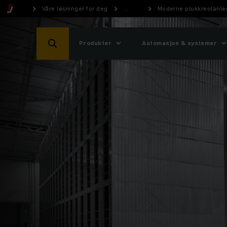
Våre løsninger for deg
...
Moderne plukkreolanlegg
Produkter
Automasjon & systemer