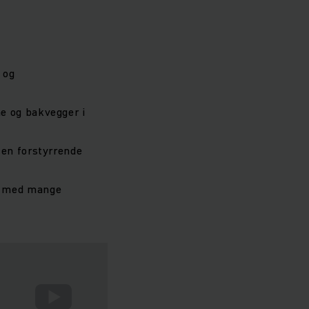
 og
e og bakvegger i
ten forstyrrende
m med mange