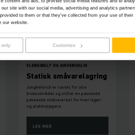
e content and ads, to provide social media features and to analy
 our site with our social media, advertising and analytics partn
 provided to them or that they’ve collected from your use of their
e our website.
 only
Customize
FLEKSIBELT OG ANVENDELIG
Statisk småvarelagring
Jungheinrich er rustet for alle
bruksområder og stiller en passende
passende småvarereol for hver lager-
og plukkoppgave.
LES MER