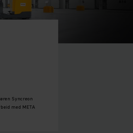
ndøren Syncreon
marbeid med META