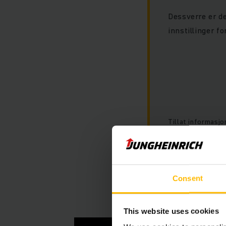
Dessverre er de
innstillinger f
Tillat informasjo
dette innholdet.
Consent
This website uses cookies