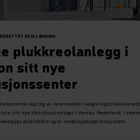
IDSRETTET REOLLØSNING
e plukkreolanlegg i
n sitt nye
usjonssenter
sbesparende lagring av reservedeler valgte logistikklevera
tstyre sitt nye distribusjonslager i Venray, Nederland. I sa
fireetasjes plukketårn og et moduloppbygd reolsystem.