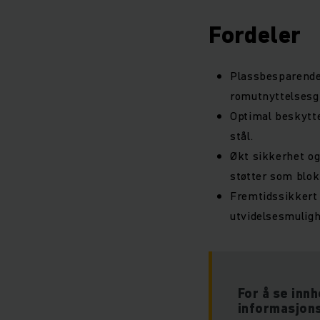
Fordeler
Plassbesparende 
romutnyttelsesg
Optimal beskytt
stål.
Økt sikkerhet o
støtter som blok
Fremtidssikkert
utvidelsesmuligh
For å se inn
informasjon