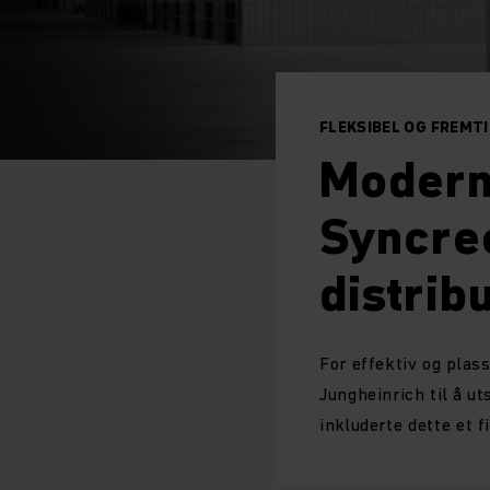
FLEKSIBEL OG FREMT
Modern
Syncreo
distrib
For effektiv og plas
Jungheinrich til å u
inkluderte dette et 