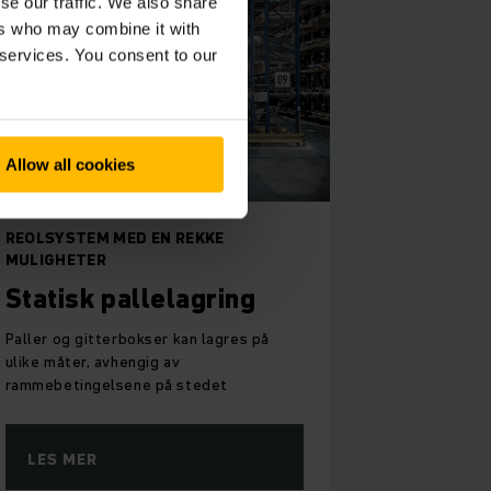
se our traffic. We also share
ers who may combine it with
 services. You consent to our
Allow all cookies
REOLSYSTEM MED EN REKKE
MULIGHETER
Statisk pallelagring
Paller og gitterbokser kan lagres på
ulike måter, avhengig av
rammebetingelsene på stedet
LES MER