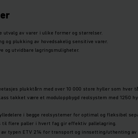
ger
 utvalg av varer i ulike former og størrelser.
ng og plukking av hovedsakelig sensitive varer.
e og utvidbare lagringsmuligheter.
eetasjes plukktårn med over 10 000 store hyller som hver tål
plass takket være et moduloppbygd reolsystem med 1250 hyl
ylledelere i begge reolsystemer for optimal og fleksibel sep
til flere paller i hvert fag gir effektiv pallelagring.
v typen ETV 214 for transport og innsetting/uthenting av p