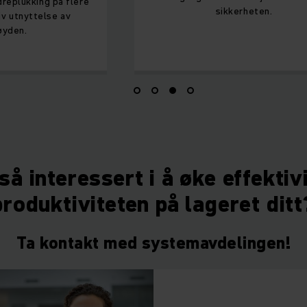
replukking på flere
sikkerheten.
iv utnyttelse av
øyden.
så interessert i å øke effektiv
produktiviteten på lageret ditt
Ta kontakt med systemavdelingen!