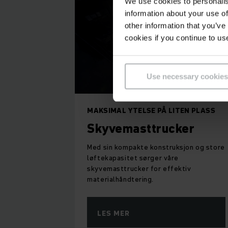
We use cookies to personalis
information about your use of
other information that you’ve
cookies if you continue to us
Use necessary cookies
MAKSIMAL YTELSE PÅ LITEN PLASS
Skyvemasttrucker
Med sin kompakte konstruksjon og store
løftekapasitet sørger våre
skyvemasttrucker for effektiv
materialhåndtering.
LES MER