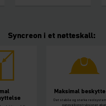
Syncreon i et nøtteskall:
imal
Maksimal beskytte
nyttelse
Det stabile og sterke reolsyste
gangveikonstruksjonen øke